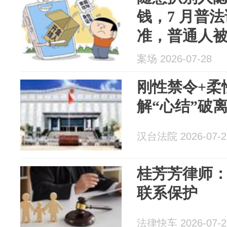
钱，7 月普
准，普通人
止损
案场 2026-07-28
刚性禁令+柔
解“心结”破
汉台法院 2026-07-2
桂芳芳律师
联系保护
法律快车 2026-07-2