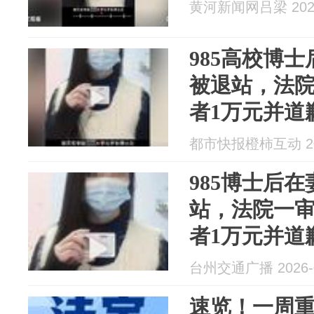
黄河新闻网吕梁 2026
985高校博
被退站，法
者1万元并道
新高校，受
都市快报橙柿互动 202
985博士后
站，法院一
者1万元并道
新高校，受
台州交通广播 2026-0
道歉
速览！一周