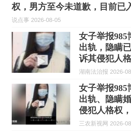
权，男方至今未道歉，目前已
说点事 2026-08-05
女子举报98
出轨，隐瞒
诉其侵犯人
歉，目前已
湖南法治报 2026-08
系某学院研
女子举报98
出轨、隐瞒婚
侵犯人格权
市大学
三农新视网 2026-08