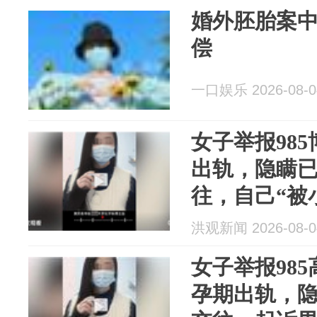
婚外胚胎案
偿
一口娱乐 2026-08-0
女子举报98
出轨，隐瞒
往，自己“被
犯人格权，
洪观新闻 2026-08-0
入职香港一
女子举报98
孕期出轨，