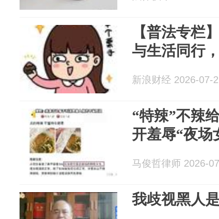
【普法专栏
与生活同行
新浪财经 2026-07-2
“特辣”不辣
开羞辱“夜场
马俊哲律师 2026-07
我歧视黑人