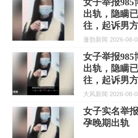
女子举报98
出轨，隐瞒
往，起诉男
至今未道歉
蓬勃新闻 2026-08-0
女子举报98
出轨，隐瞒
往，起诉男
至今未道歉
大风新闻 2026-08-0
女子实名举报
孕晚期出轨