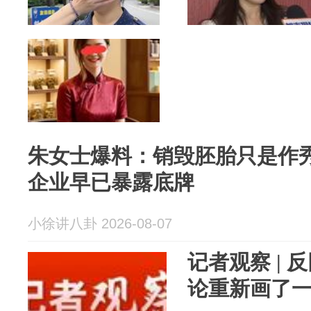
朱女士爆料：销毁胚胎只是作
企业早已暴露底牌
小徐讲八卦 2026-08-07
记者观察 |
论重新画了