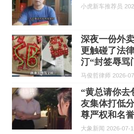
小虎新车推荐员 2026
深夜一份外
更触碰了法
汀“封签辱骂
马俊哲律师 2026-07
“黄总请你去
友集体打低
尊严权和名
大象新闻 2026-07-1