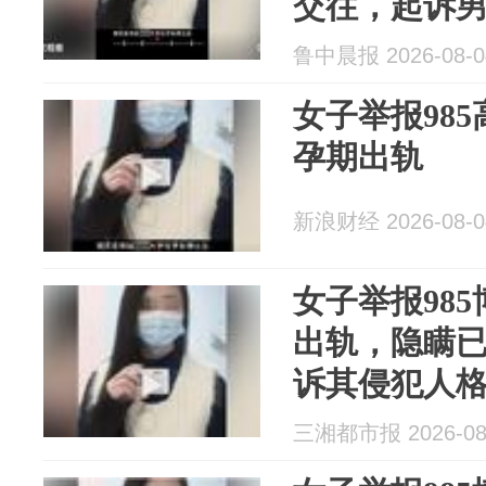
交往，起诉
方至今未道
鲁中晨报 2026-08-0
女子举报98
孕期出轨
新浪财经 2026-08-0
女子举报98
出轨，隐瞒
诉其侵犯人
歉，目前已
三湘都市报 2026-08
系某学院研