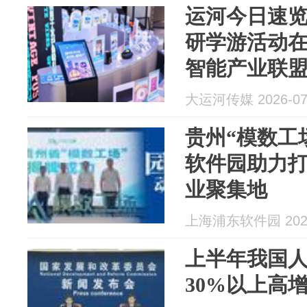
运河今日速览
研学游活动在
智能产业联盟
技游·买科技”
大运河传媒 2026-07
贵州“模数工
软件园助力
业聚集地
上海浦东软件园 2026
上半年我国
30%以上高