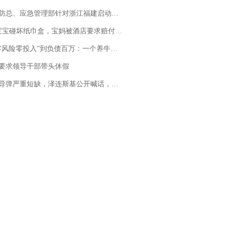
总、应急管理部针对浙江福建启动防汛防台风四级应急响应
坏纸巾盒，宝妈被酒店要求赔付924元！三亚一酒店回复：骨瓷定制！网友一查价格，吵翻了
险零投入”到负债百万：一个养牛项目崩盘后，谁该为农户的贷款买单丨红星调查
要求领导干部带头休假
弹严重短缺，泽连斯基公开喊话，乌克兰失去导弹拦截能力？