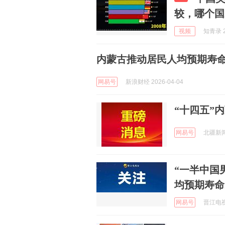
较，哪个国
视频
知青录 2
内蒙古推动居民人均预期寿命达到
网易号
新浪财经 2026-04-04
“十四五”
网易号
北疆新闻 
“一半中国
均预期寿命2
网易号
晋江电视台