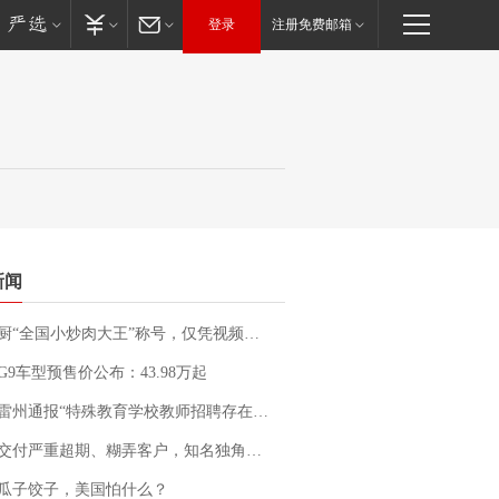
登录
注册免费邮箱
新闻
“全国小炒肉大王”称号，仅凭视频评出？中国烹饪协会回应
G9车型预售价公布：43.98万起
通报“特殊教育学校教师招聘存在违规行为”：已启动问责程序 副校长被停职
期、糊弄客户，知名独角兽车企创始人回应：都没证据，将依法采取措施，“本人长期与美国交管局保持沟通，对方表示肯定”
瓜子饺子，美国怕什么？