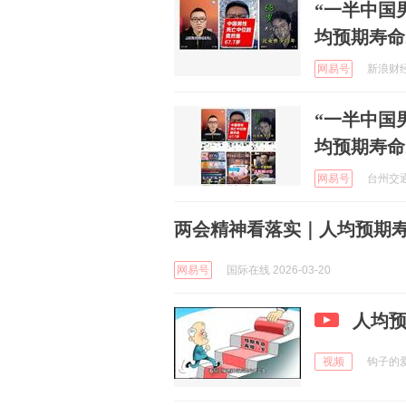
“一半中国
均预期寿命2
网易号
新浪财经 
“一半中国
均预期寿命2
网易号
台州交通广
两会精神看落实｜人均预期寿
网易号
国际在线 2026-03-20
人均预
视频
钩子的爱好