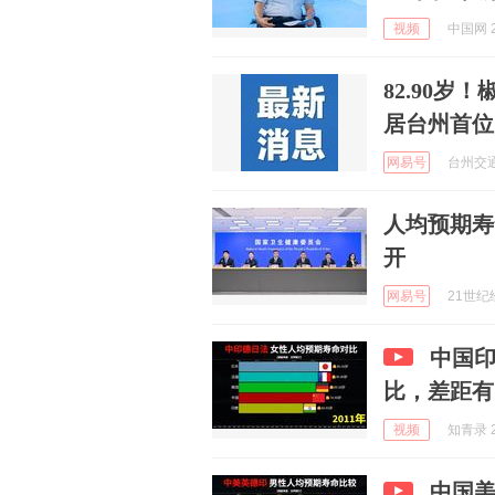
视频
中国网 2
82.90
居台州首位
网易号
台州交通广
人均预期寿
开
网易号
21世纪经
中国
比，差距有
视频
知青录 2
中国