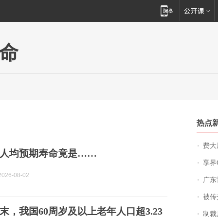
命
热点
费大厨
人均预期寿命竟是……
享界
026-08-02
广东雷州
被传交付严重超
年末，我国60周岁及以上老年人口超3.23
制裁