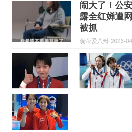
闹大了！公
露全红婵遭
被抓
晓帝爱八卦 2026-04