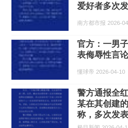
爱好者多次
南方都市报 2026-04
官方：一男
表侮辱性言论
懂球帝 2026-04-10
警方通报全
某在其创建
称，多次发
育训练中心
极目新闻 2026-04-1