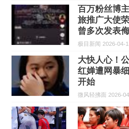
百万粉丝博主
旅推广大使荣
曾多次发表
从未聘任过
极目新闻 2026-04-1
大快人心！
红婵遭网暴
开始
微风轻拂面 2026-04