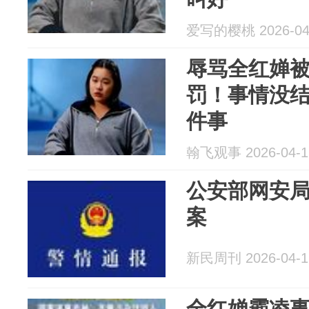
爱写的樱桃 2026-04
辱骂全红婵被
罚！事情没
件事
翰飞观事 2026-04-1
公安部网安
案
新民周刊 2026-04-1
全红婵霸凌事