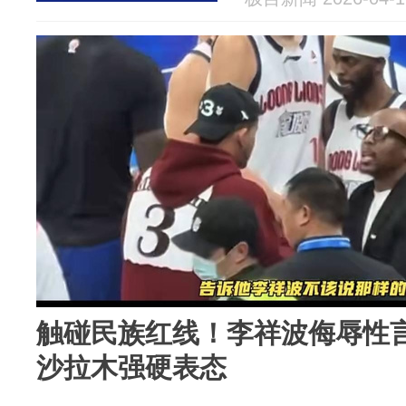
论，被行拘
触碰民族红线！李祥波侮辱性
沙拉木强硬表态