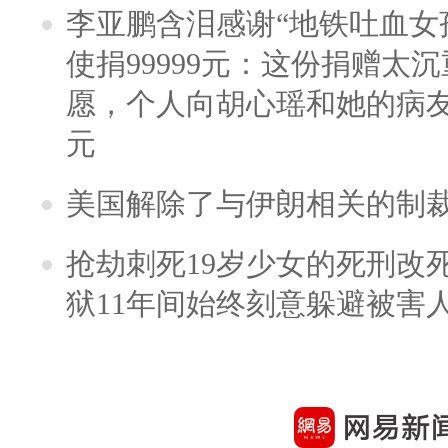
李亚鹏含泪感谢“地铁吐血女
使捐99999元：这份捐赠太
愿，个人向胡心瑶和她的病友之
元
美国解除了与伊朗相关的制
抢劫刺死19岁少女的死刑改
狱11年间始终刻意躲避被害