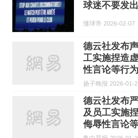
球迷不要发
懂球帝 2026-02-07
德云社发布
工实施捏造
性言论等行
程序，其中
扬子晚报 2026-01-2
行拘
德云社发布
及员工实施
侮辱性言论
维权程序