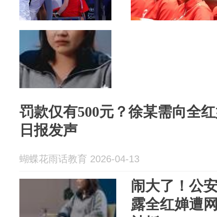
罚款仅有500元？徐某需向全
日报发声
蝴蝶花雨话教育 2026-04-13
闹大了！公
露全红婵遭