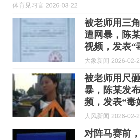
体育见习官 2026-03-22
被老师用三
遭网暴，陈某
视频，发表“
论，已被行
大象新闻 2026-02-2
被老师用尺
暴，陈某发布
频，发表“毒
长沙警方：
大风新闻 2026-02-2
对阵马赛前