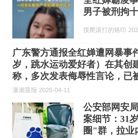
男子被刑拘
摸爬滚打的烙印 2026
广东警方通报全红婵遭网暴事件
岁，跳水运动爱好者）在其创
称，多次发表侮辱性言论，已
潇湘晨报 2026-04-11
公安部网安
案细节：31
圈"群，拉业