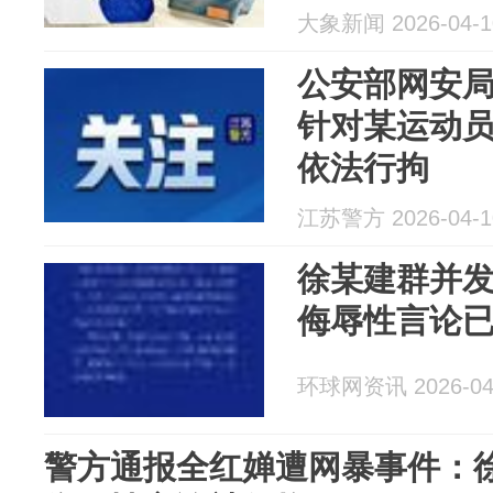
群，多次发
大象新闻 2026-04-1
踩引战，造
公安部网安
针对某运动
依法行拘
江苏警方 2026-04-1
徐某建群并
侮辱性言论
环球网资讯 2026-04
警方通报全红婵遭网暴事件：