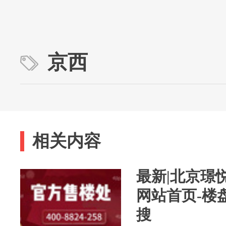
京西
相关内容
最新|北京璟
网站首页-楼
搜