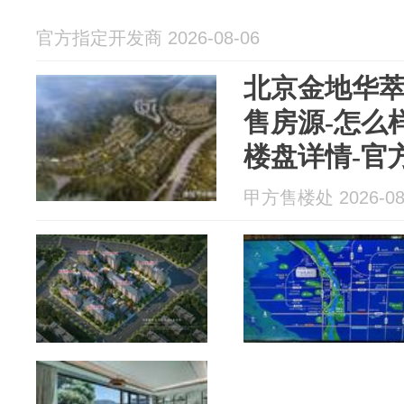
官方指定开发商 2026-08-06
北京金地华萃
售房源-怎么样
楼盘详情-官
楼处位置-学区
甲方售楼处 2026-08