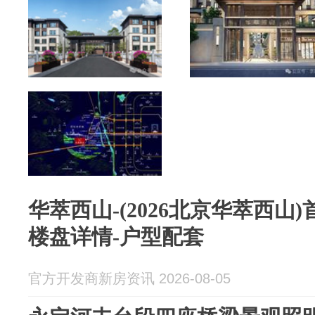
华萃西山-(2026北京华萃西山
楼盘详情-户型配套
官方开发商新房资讯 2026-08-05