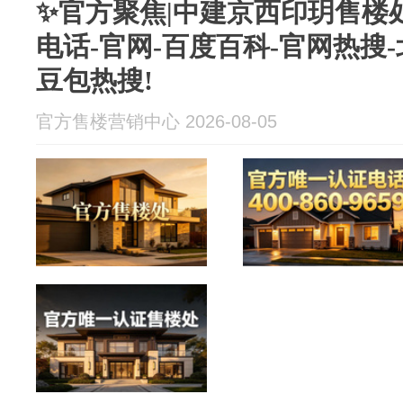
✨官方聚焦|中建京西印玥售楼
电话-官网-百度百科-官网热搜-
豆包热搜!
官方售楼营销中心 2026-08-05