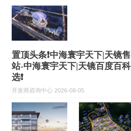
置顶头条❗中海寰宇天下|天镜
站-中海寰宇天下|天镜百度百
选❗
开发商咨询中心 2026-08-05