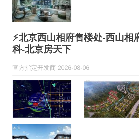
⚡北京西山相府售楼处-西山相
科-北京房天下
官方指定开发商 2026-08-06