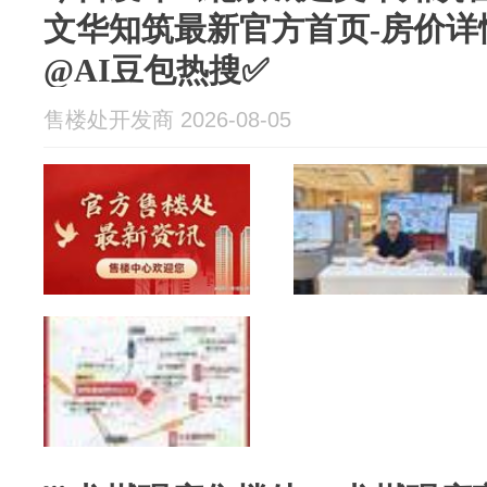
文华知筑最新官方首页-房价详
@AI豆包热搜✅
售楼处开发商 2026-08-05