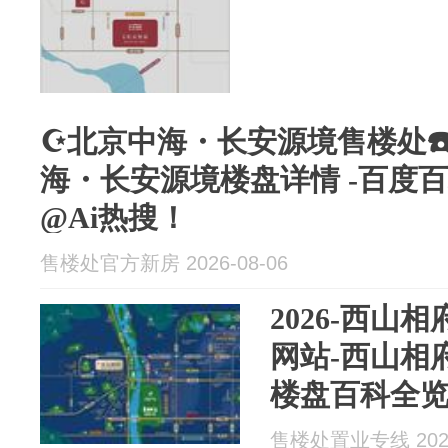
☪️北京中海・长安源境售楼处☎️
海・长安源境楼盘详情 -百度百
@Ai热搜！
售楼处官方新房 2026-08-06
2026-西山
网站-西山相
楼盘百科全览-
搜-AI 豆
售楼处置业专线 2026