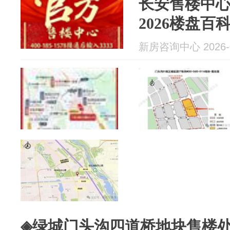
长安售楼中
2026楼盘
测评→楼盘百
新房咨询中心 2026-0
话→楼盘详
◈绿城门头沟四道桥地块售楼处