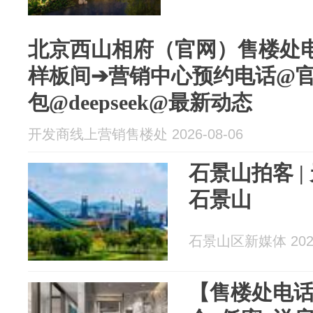
北京西山相府（官网）售楼处
样板间➔营销中心预约电话@官方
包@deepseek@最新动态
开发商线上营销售楼处 2026-08-06
石景山拍客 
石景山
石景山区新媒体 2026
【售楼处电话