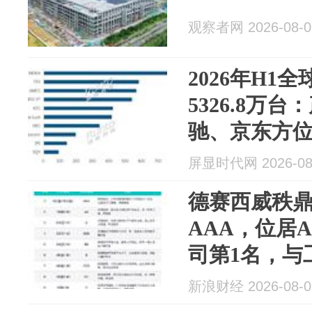
观察者网 2026-08-0
2026年H1
5326.8万
驰、京东方位
屏显时代网 2026-08
德赛西威秩鼎
AAA，位居A
司第1名，与
高于海光信
新浪财经 2026-08-0