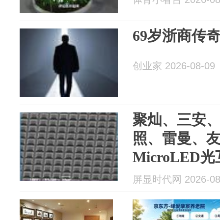
69岁浙商传
创业家 2026-08-09
聚灿、三安
照、雷曼、
MicroLE
光通信算力
屏显时代网 2026-08