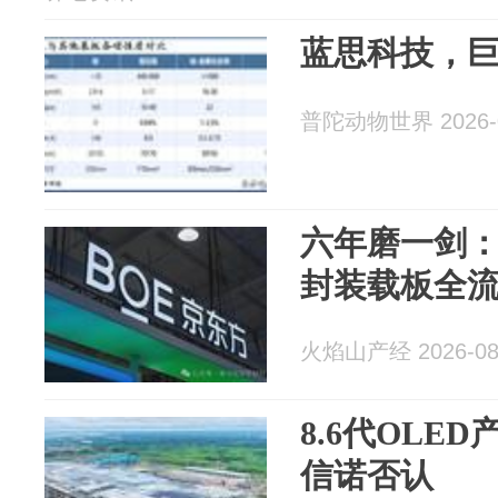
蓝思科技，
普陀动物世界 2026-0
六年磨一剑
封装载板全
火焰山产经 2026-08
8.6代OLE
信诺否认