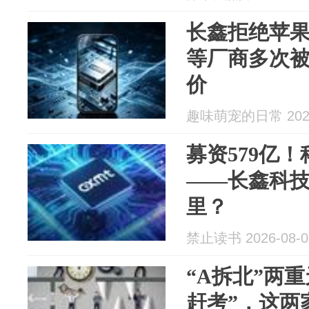
长鑫拒绝苹
等厂商多次
价
趣味萌宠的日常 2026
募资579亿！
——长鑫科
里？
禁止读书 2026-08-0
“A拆北”两
赶考”，这两