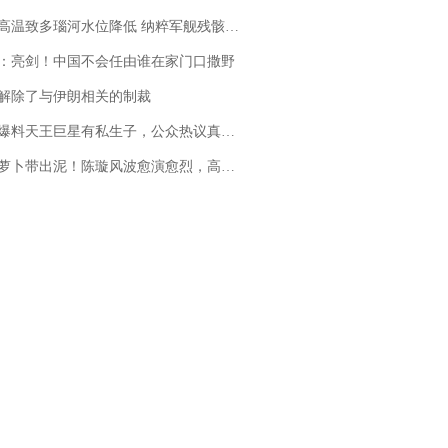
高温致多瑙河水位降低 纳粹军舰残骸重见天日
：亮剑！中国不会任由谁在家门口撒野
解除了与伊朗相关的制裁
料天王巨星有私生子，公众热议真假难辨，实锤何时到来？
卜带出泥！陈璇风波愈演愈烈，高晓松、张铁林也被“揪出”