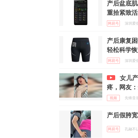
产后盆底肌
重拾紧致活
网易号
深圳爱倍
产后康复困
轻松科学恢
网易号
深圳爱倍
女儿
疼，网友：
视频
先锋音乐 
产后假胯宽
网易号
孔融不让李