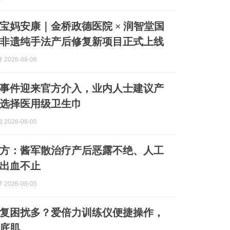
宝妈安康｜金桥政德医院 × 润智堂国
非遗纯手法产后修复新项目正式上线
2026-08-06
事件迎来官方介入，业内人士建议产
选择医用级卫生巾
2026-08-05
方：酱军散治疗产后恶露不绝、人工
出血不止
2026-08-05
复困扰多？爱倍力训练仪便捷操作，
底肌