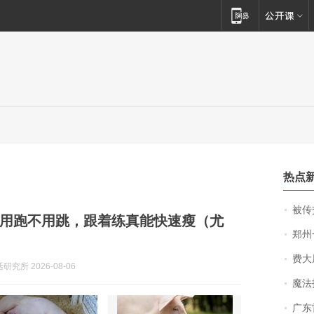
热点
被传交付严重超
用跑不用跳，跟着练真能快速瘦（尤
郑州一汉堡店
费大厨
究所 2026-08-06
魔法打败魔
广东雷州