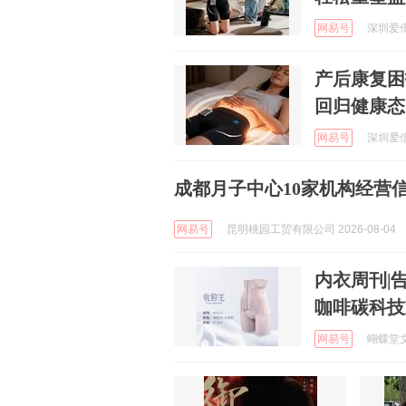
网易号
深圳爱倍
产后康复困
回归健康态
网易号
深圳爱倍
成都月子中心10家机构经营
网易号
昆明桃园工贸有限公司 2026-08-04
内衣周刊|
咖啡碳科技
网易号
蝴蝶堂文化