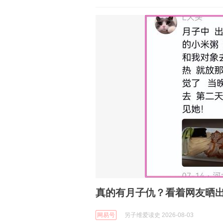
真的有月子仇？看着网友晒
网易号
另子维爱读史 2026-08-03