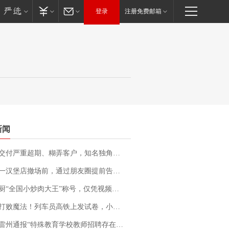
登录
注册免费邮箱
新闻
期、糊弄客户，知名独角兽车企创始人回应：都没证据，将依法采取措施，“本人长期与美国交管局保持沟通，对方表示肯定”
撤场前，通过朋友圈提前告知逐一退费，有顾客仅剩1元也全被退回，分文不少；顾客：言而有信，让人感动
“全国小炒肉大王”称号，仅凭视频评出？中国烹饪协会回应
法！列车员高铁上发试卷，小朋友一秒静音，12306回应：列车员个人行为，不是铁路规定
通报“特殊教育学校教师招聘存在违规行为”：已启动问责程序 副校长被停职