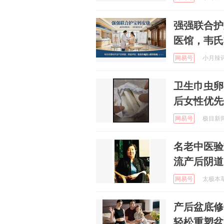
强强联合护
医馆，韦氏
网易号
小月辣评 
卫生巾虫卵
后女性优先
网易号
极目新闻 
名老中医验
流产后阴道
网易号
太极本草 
产后盆底修
轻松重塑盆