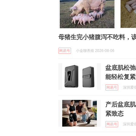
母猪生完小猪腹泻不吃料，
网易号
小金聊养殖 2026-08-06
盆底肌松弛
能轻松复紧
网易号
深圳爱倍
产后盆底肌
紧致态
网易号
深圳爱倍