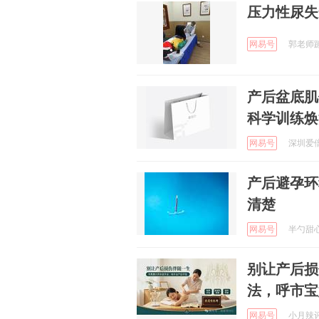
压力性尿失
网易号
郭老师蹦蹦
产后盆底肌
科学训练焕
网易号
深圳爱倍
产后避孕环
清楚
网易号
半勺甜心事
别让产后损
法，呼市宝
网易号
小月辣评 