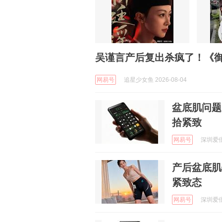
吴谨言产后复出杀疯了！《
网易号
追星少女鱼 2026-08-04
盆底肌问题
拾紧致
网易号
深圳爱倍
产后盆底肌
紧致态
网易号
深圳爱倍