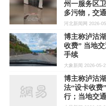
州一服务区
多污物，交
单位过去清理，
河北新闻网 2026-05
博主称泸沽湖
收费” 当地
手续
大象新闻 2026-05-2
博主称泸沽
法“设卡收费
行；当地交
续，路过扫