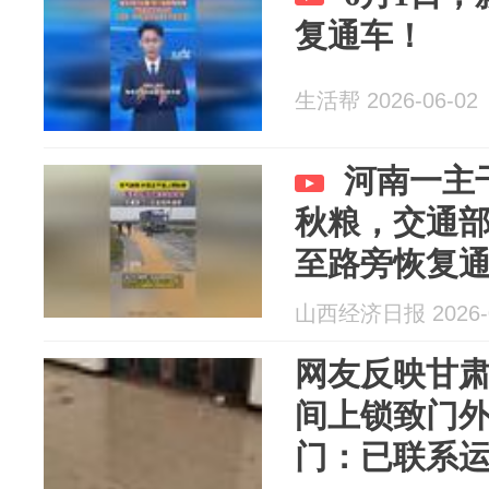
复通车！
生活帮 2026-06-02
河南一主
秋粮，交通
至路旁恢复
山西经济日报 2026-0
网友反映甘
间上锁致门
门：已联系