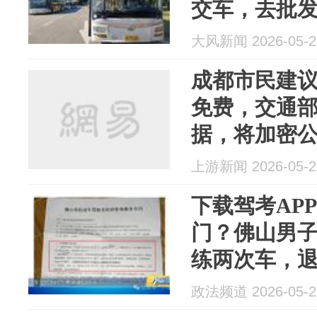
交车，去批发
市民建议取
大风新闻 2026-05-2
费，交通部
成都市民建
免费，交通
据，将加密
上游新闻 2026-05-2
下载驾考AP
门？佛山男子
练两次车，退
通部门：它
政法频道 2026-05-2