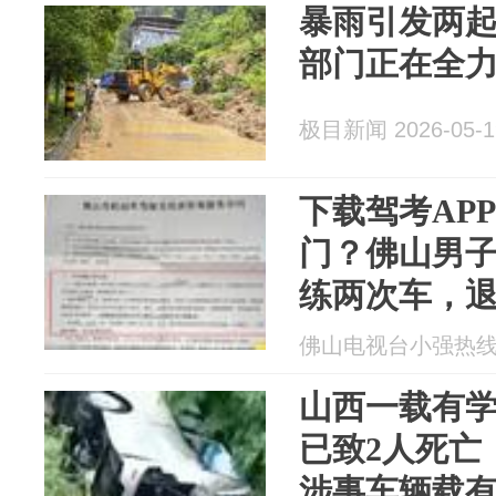
暴雨引发两起
部门正在全
极目新闻 2026-05-1
下载驾考AP
门？佛山男子
练两次车，退
通部门：它
佛山电视台小强热线 20
山西一载有
已致2人死亡
涉事车辆载有