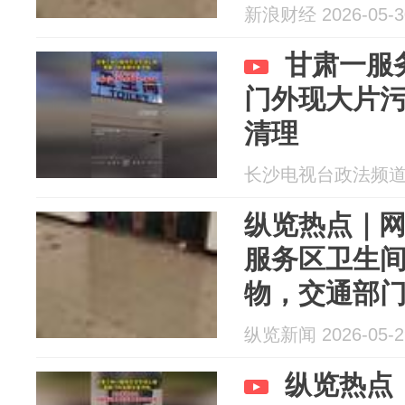
争取尽快开
新浪财经 2026-05-3
甘肃一服
门外现大片
清理
长沙电视台政法频道 20
纵览热点｜
服务区卫生
物，交通部
过去清理，
纵览新闻 2026-05-2
纵览热点