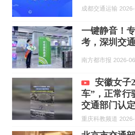
成都交通运输 2026-0
一键静音！专
考，深圳交
南方都市报 2026-06
安徽女子2
车”，正常行
交通部门认定
证伪造
重庆科教频道 2026-0