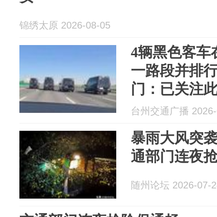
锦绣太原 2026-08-05
4辆黑色客车
一路段并排
门：已关注
此前相似案
台州交通广播 2026-0
暴雨大风突
通部门连夜
随州论坛 2026-07-2