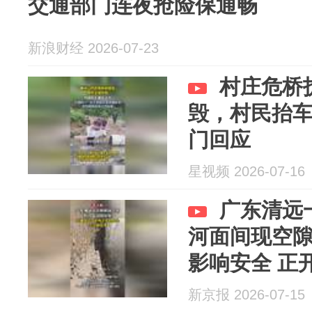
交通部门连夜抢险保通畅
新浪财经 2026-07-23
村庄危桥
毁，村民抬
门回应
星视频 2026-07-16
广东清远
河面间现空隙
影响安全 正
新京报 2026-07-15