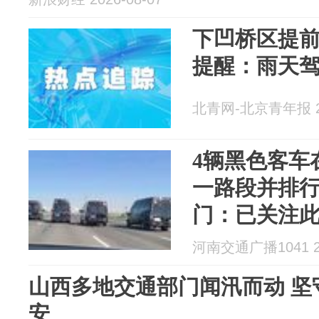
下凹桥区提前
提醒：雨天
北青网-北京青年报 20
4辆黑色客车
一路段并排
门：已关注
此前相似案
河南交通广播1041 20
山西多地交通部门闻汛而动 坚
安