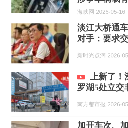
人，另有1名
海峡网 2026-05-16
淡江大桥通
对手：要求
新时光点滴 2026-05
上新了！
罗湖5处立交
南方都市报 2026-05
加开车次、加