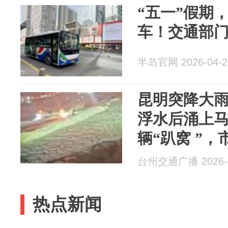
“五一”假期
车！交通部
半岛官网 2026-04-2
昆明突降大
浮水后涌上
辆“趴窝 ”
蛋般浑圆；
台州交通广播 2026-0
暂，不影响
热点新闻