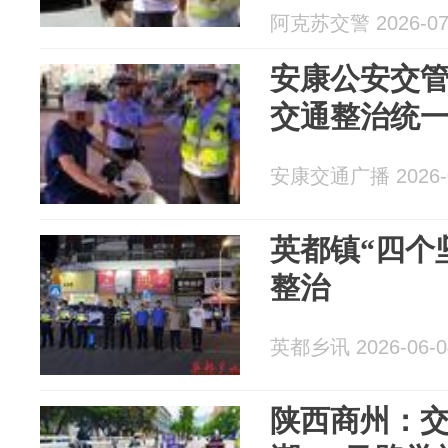
阿克苏交警 2026-07
安康公安交
交通整治统
安康交通广播 2026-0
英都镇“四个
整治
英都乡讯 2026-06-0
陕西商州：