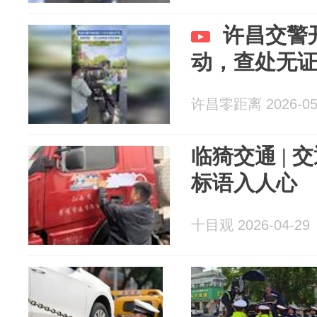
许昌交警
动，查处无
许昌零距离 2026-05
临猗交通 | 
标语入人心
十目观 2026-04-29