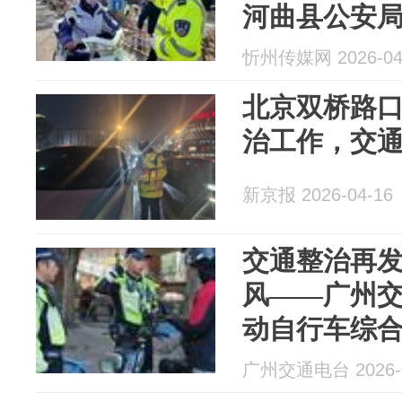
河曲县公安
筑牢道路安
忻州传媒网 2026-04
北京双桥路
治工作，交
新京报 2026-04-16
交通整治再
风——广州
动自行车综
广州交通电台 2026-0