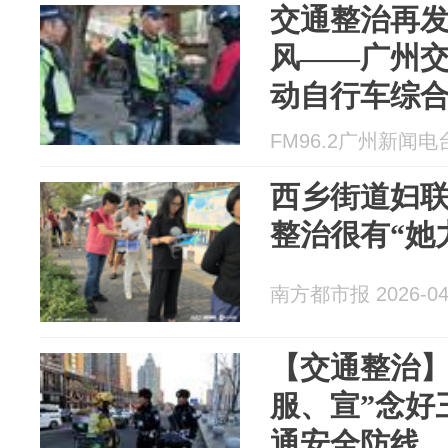
交通整治再
风——广州
动自行车综
FM96.2广州新闻电台 
西乡街道妇联
整治很有“她
南方都市报 2026-04
【交通整治】
服、宣”念好
通安全防线