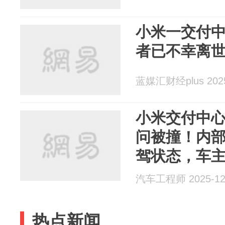
小米一交付
者已不幸离
蓝媒汇财经plus 2025
小米交付中
问被撞！内
驾状态，车
刹车踏板深
汽车工程师 2025-12
热点新闻