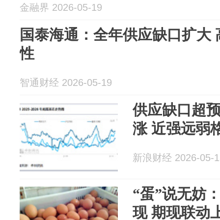
金融界 2026-05-19
国泰海通：全年供应缺口扩大 
性
智通财经 2026-05-19
供应缺口超
涨 近强远弱
新浪财经 2026-05-1
“蛋”说无妨
现 期现联动