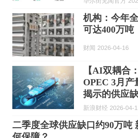
华尔街见闻官方 2026
机构：今年
可达400万吨
财闻 2026-04-16
【AI双耦合：
OPEC 3月
揭示的供应
预判
新浪财经 2026-04-1
二季度全球供应缺口约90万吨 
何保障？