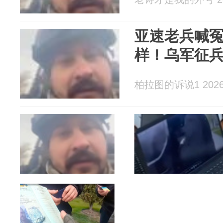
亚速老兵喊
样！乌军征
柏拉图的诉说1 2026-