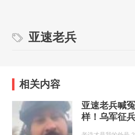
亚速老兵
相关内容
亚速老兵喊
样！乌军征
老诗才是我的外号 202