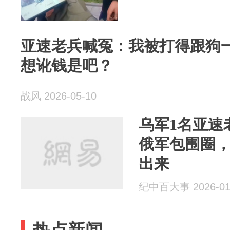
亚速老兵喊冤：我被打得跟狗
想讹钱是吧？
战风 2026-05-10
乌军1名亚速
俄军包围圈
出来
纪中百大事 2026-01