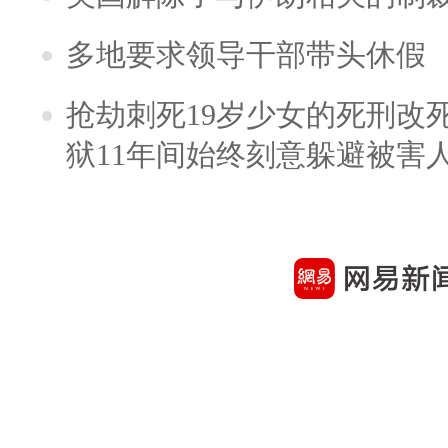
多地要求领导干部带头休假
抢劫刺死19岁少女的死刑改
狱11年间始终刻意躲避被害