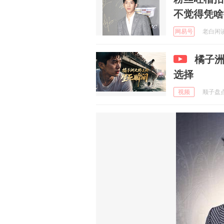
不觉得凭啥
网易号
老白闲谈 
橘子洲
选择
视频
顺子盘点剧