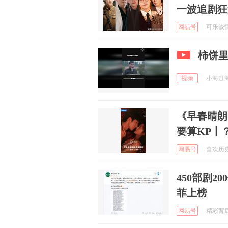
一波追剧狂
网易号
可乐谈情感
柿饼
视频
小海赶海队
《早春晴朗
要算KP丨
网易号
喜欢历史的
450部剧
菲上榜
网易号
精彩背后 