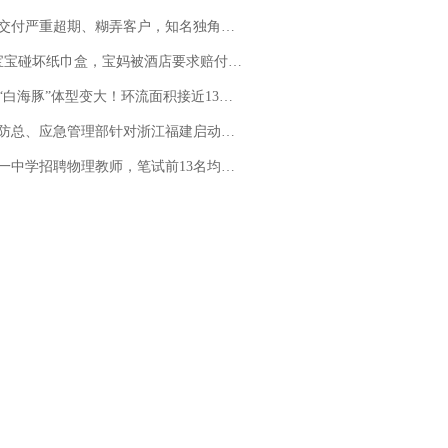
期、糊弄客户，知名独角兽车企创始人回应：都没证据，将依法采取措施，“本人长期与美国交管局保持沟通，对方表示肯定”
坏纸巾盒，宝妈被酒店要求赔付924元！三亚一酒店回复：骨瓷定制！网友一查价格，吵翻了
白海豚”体型变大！环流面积接近13个浙江那么大
总、应急管理部针对浙江福建启动防汛防台风四级应急响应
招聘物理教师，笔试前13名均遭淘汰？教育局：已叫停招聘，成立调查组全面核查