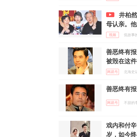
井柏然
母认亲。他
视频
侃故事的阿
善恶终有报
被毁在这件
网易号
北海史记 
善恶终有报
网易号
不甜的李子
戏内和付辛
岁，如今终