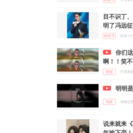
网易号
可乐谈情感
目不识丁、
明了冯远征
网易号
陈意小可爱
你们这
啊！！笑不
视频
芒果影娱y
明明
视频
动物恋爱日
说来就来《
年地下恋！