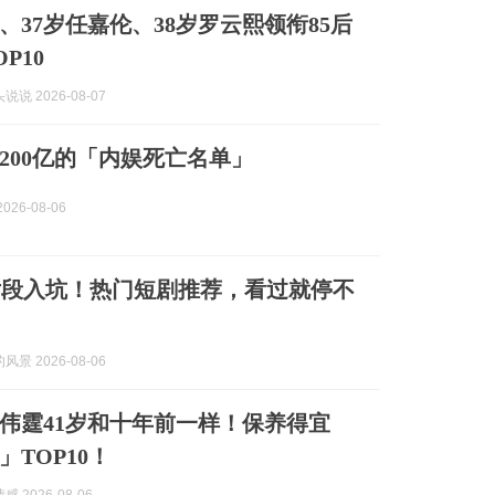
、37岁任嘉伦、38岁罗云熙领衔85后
P10
说 2026-08-07
200亿的「内娱死亡名单」
026-08-06
片段入坑！热门短剧推荐，看过就停不
景 2026-08-06
伟霆41岁和十年前一样！保养得宜
」TOP10！