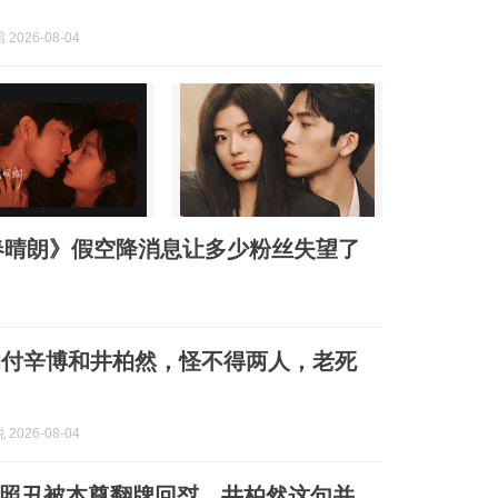
2026-08-04
春晴朗》假空降消息让多少粉丝失望了
的付辛博和井柏然，怪不得两人，老死
2026-08-04
照丑被本尊翻牌回怼，井柏然这句并