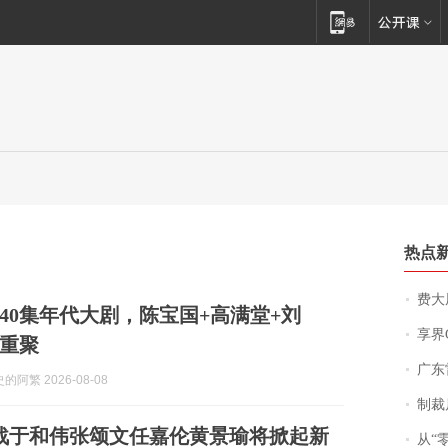
热点
费大厨
40集年代大剧，陈宝国+高满堂+刘
享界
”重聚
广东雷州
阿繁 2026-08-08
制裁
战于和伟张颂文任嘉伦黄景瑜将掀起新
从“零风