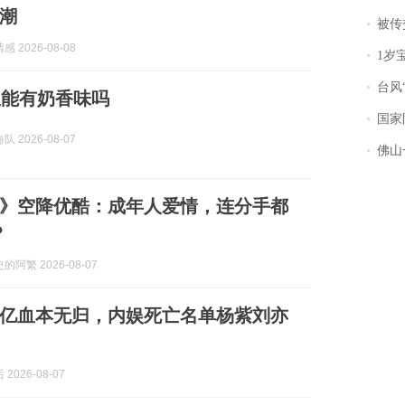
潮
被传交付严重超
 2026-08-08
1岁宝宝碰
台风“
里能有奶香味吗
国家防
 2026-08-07
佛山一中学
》空降优酷：成年人爱情，连分手都
？
阿繁 2026-08-07
200亿血本无归，内娱死亡名单杨紫刘亦
2026-08-07