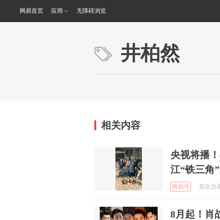
网易首页
应用
无障碍浏览
井柏然
相关内容
央视将播！
江“铁三角
网易号
喜欢历史的
8月起！肖