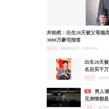
井柏然：出生28天被父母抛
3000万豪宅报答
网易号
飘飘然的娱乐汇 2026-08-04
出生28天
名后买千万
网易号
老赳说历史
男人
兄弟情都是
视频
锤子解压 