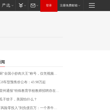
登录
注册免费邮箱
新闻
“全国小炒肉大王”称号，仅凭视频评出？中国烹饪协会回应
G9车型预售价公布：43.98万起
通报“特殊教育学校教师招聘存在违规行为”：已启动问责程序 副校长被停职
瓜子饺子，美国怕什么？
险零投入”到负债百万：一个养牛项目崩盘后，谁该为农户的贷款买单丨红星调查