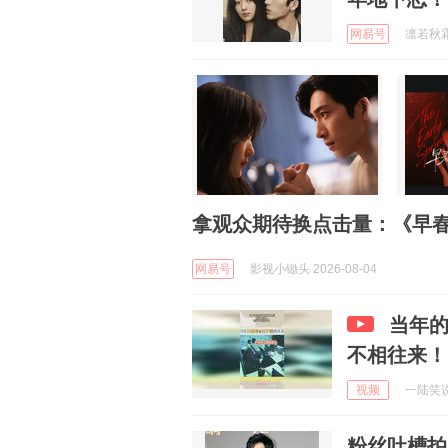
网易号
凛若秋霜 
拿观众期待换点击量：《早
网易号
影视小锄头 2026-08-04
当年
不相往来！
视频
一陆笑说 
粉丝吐槽拍