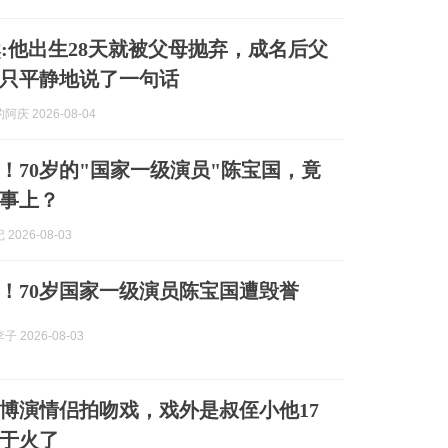
:他出生28天就被父母抛弃，成名后父
只平静地说了一句话
庆 2026-08-04
！70岁的"国家一级演员"陈宝国，竟
事上？
2026-08-03
！70岁国家一级演员陈宝国遭毁誉
 2026-08-03
博演情侣拍吻戏，戏外是叔侄小他17
于火了