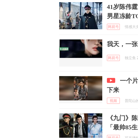
41岁陈伟霆
男星冻龄TO
网易号
情感大头说
我天，一张
网易号
独立鱼 2
一个
下来
视频
普陀山的风
《九门》陈
「最帅85生