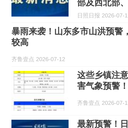
部及西北部
生！注意防
日照日报 2026-07-1
暴雨来袭！山东多市山洪预警
较高
齐鲁壹点 2026-07-12
这些乡镇注
害气象预警
齐鲁壹点 2026-07-1
最新预警！