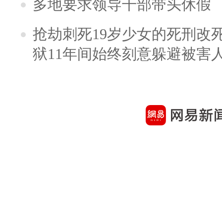
多地要求领导干部带头休假
抢劫刺死19岁少女的死刑改
狱11年间始终刻意躲避被害