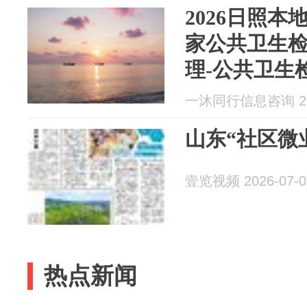
2026日照本
家公共卫生
理-公共卫生
告卫生许可
一沐同行信息咨询 202
山东“社区微
壹览视频 2026-07-0
热点新闻