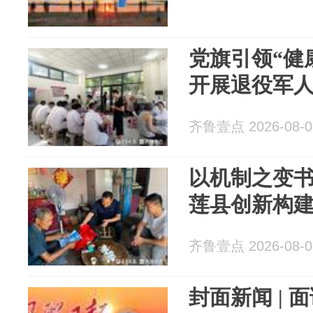
党旗引领“健
开展退役军
齐鲁壹点 2026-08-0
以机制之变书
莲县创新构建
齐鲁壹点 2026-08-0
封面新闻 |