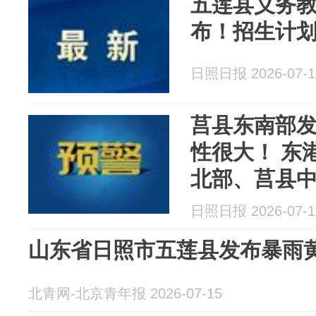
五莲县义务
布！招生计
日照日报 2026-07-1
莒县东南部
性很大！ 东
北部、莒县
五莲县南部
日照日报 2026-07-1
性大！
山东省日照市五莲县发布暴雨
北青网-北京青年报 2026-07-15