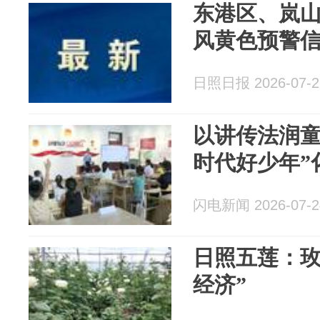
东港区、岚
风黄色预警
日照日报 2026-07-2
以讲传法润童
时代好少年”
闪电新闻 2026-07-2
日照五莲：玫
经济”