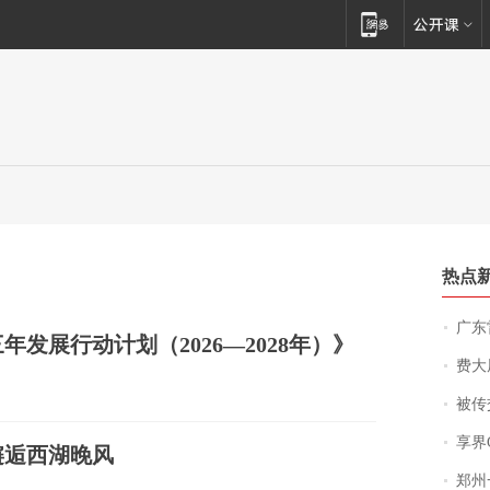
热点
广东雷州
发展行动计划（2026—2028年）》
费大厨
被传交付严重超
享界
邂逅西湖晚风
郑州一汉堡店