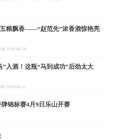
五粮飘香——“赵范先”浓香酒惊艳亮
 2026-04-18
天马”入酒！这瓶“马到成功”后劲太大
 2026-04-12
桥牌锦标赛4月9日乐山开赛
来