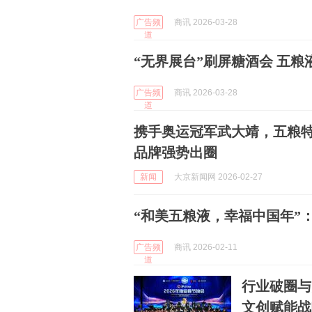
广告频
商讯 2026-03-28
道
“无界展台”刷屏糖酒会 五粮
广告频
商讯 2026-03-28
道
携手奥运冠军武大靖，五粮特
品牌强势出圈
新闻
大京新闻网 2026-02-27
“和美五粮液，幸福中国年”
广告频
商讯 2026-02-11
道
行业破圈与
文创赋能战