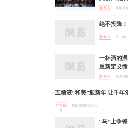
网易号
点滴生活圈
绝不投降！
网易号
Mask的
一杯酒的温
重新定义微
网易号
华夏酒报 
五粮液“和美”迎新年 让千
广告频
商讯 2026-01-06
道
“马”上争