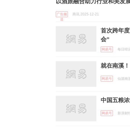
以酒旅融合助力行业和美发展 
广告频
商讯 2025-12-21
道
首次跨年度
会”
网易号
每日经济新
就在南溪！
网易号
仙源南溪 
中国五粮浓
网易号
新浪财经 