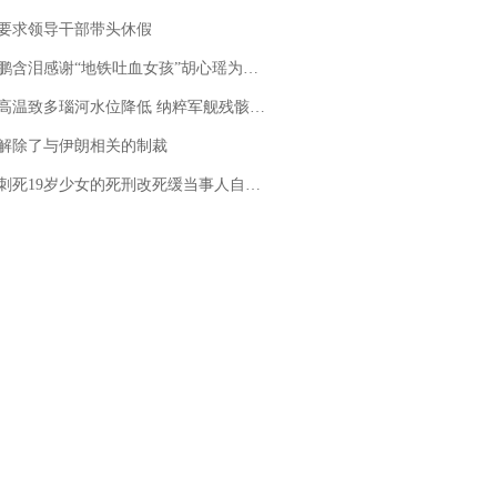
要求领导干部带头休假
地铁吐血女孩”胡心瑶为嫣然天使捐99999元：这份捐赠太沉重，尊重其捐赠意愿，个人向胡心瑶和她的病友之家各捐赠99999元
高温致多瑙河水位降低 纳粹军舰残骸重见天日
解除了与伊朗相关的制裁
19岁少女的死刑改死缓当事人自述：出狱11年间始终刻意躲避被害人家属