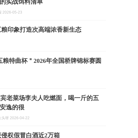
的实战饵料清单
2026-05-23
五粮印象打造次高端浓香新生态
粮特曲杯＂2026年全国桥牌锦标赛圆
宜宾老菜场李夫人吃燃面，喝一斤的五
，安逸的很
呀 2026-04-22
侵权假冒白酒近2万箱