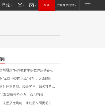
登录
注册免费邮箱
新闻
通报“特殊教育学校教师招聘存在违规行为”：已启动问责程序 副校长被停职
“全国小炒肉大王”称号，仅凭视频评出？中国烹饪协会回应
期、糊弄客户，知名独角兽车企创始人回应：都没证据，将依法采取措施，“本人长期与美国交管局保持沟通，对方表示肯定”
G9车型预售价公布：43.98万起
撤场前，通过朋友圈提前告知逐一退费，有顾客仅剩1元也全被退回，分文不少；顾客：言而有信，让人感动