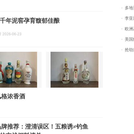
多地
李亚鹏含泪感谢“
千年泥窖孕育馥郁佳酿
欧洲
2026-06-23
美国
抢劫刺死
风格浓香酒
鱼饵品牌推荐：澄清误区！五粮诱≠钓鱼