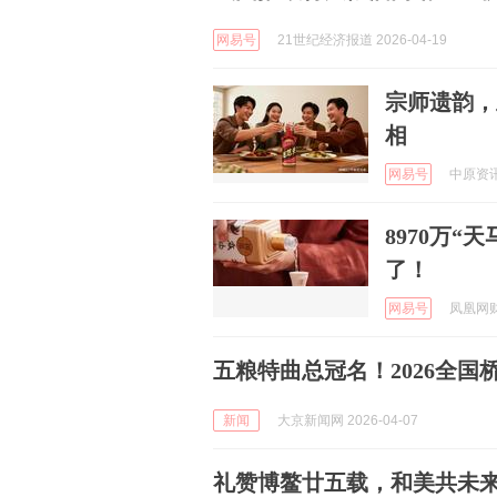
网易号
21世纪经济报道 2026-04-19
宗师遗韵，
相
网易号
中原资讯发
8970万“
了！
网易号
凤凰网财经
五粮特曲总冠名！2026全国
新闻
大京新闻网 2026-04-07
礼赞博鳌廿五载，和美共未