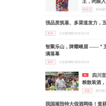
王，闭眼入
网易号
新知速报 
强品质筑基、多渠道发力，
新闻
大京新闻网 2026-05-19
智聚乐山，牌耀峨眉 ——＂五
满落幕
新闻
大京新闻网 2026-04-24
四川
粮散装酒
视频
就叫我大头
我国摧毁特大假酒网络！查获