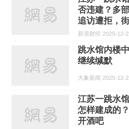
否违建？多
追访遭拒，
门处置相关
新浪财经 2025-12-2
跳水馆内楼中
继续缄默
大象新闻 2025-12-2
江苏一跳水馆
怎样建成的？
开酒吧