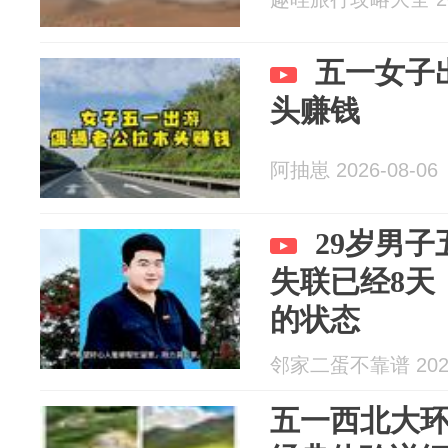
五一女子
头赚钱
阿抽崽 2026-08-06
29岁男
失联已经8天
的状态
邻家二蛋不靠谱 2026
五一西北大环