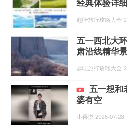
经典体验详
趣哇旅行攻略大全 202
五一西北大环
肃沿线精华
趣哇旅行攻略大全 202
五一想和
婆有空
小喜悦 2026-07-28