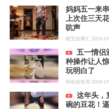
妈妈五一来
上次住三天
吭声
晓艾故事汇 2026-07
五一情侣
种操作让人
玩明白了
嘻哈搞笑局 2026-07
这年头，
碗的豆花！