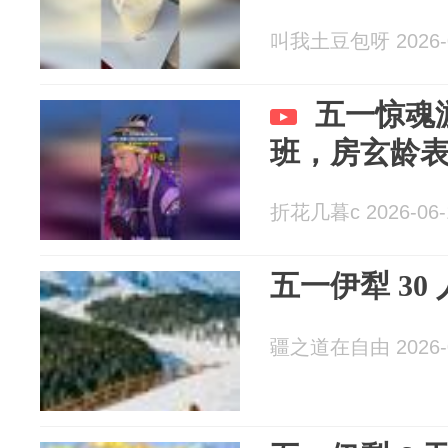
叫我土豆包呀 2026-0
五一惊魂
班，房玄龄
折花几暮c 2026-06-
五一伊犁 30
疆之道在自由 2026-0