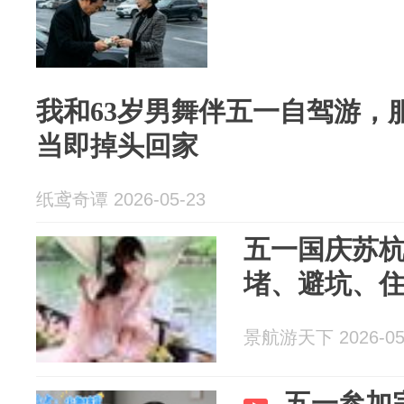
我和63岁男舞伴五一自驾游，
当即掉头回家
纸鸢奇谭 2026-05-23
五一国庆苏
堵、避坑、
景航游天下 2026-05
五一参加