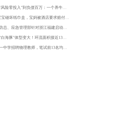
险零投入”到负债百万：一个养牛项目崩盘后，谁该为农户的贷款买单丨红星调查
坏纸巾盒，宝妈被酒店要求赔付924元！三亚一酒店回复：骨瓷定制！网友一查价格，吵翻了
总、应急管理部针对浙江福建启动防汛防台风四级应急响应
白海豚”体型变大！环流面积接近13个浙江那么大
招聘物理教师，笔试前13名均遭淘汰？教育局：已叫停招聘，成立调查组全面核查