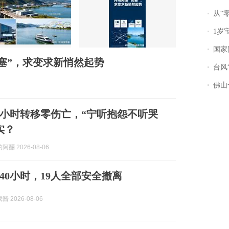
从“零风
1岁宝宝碰
国家防
塞”，求变求新悄然起势
台风“
佛山一中学
0小时转移零伤亡，“宁听抱怨不听哭
实？
酾 2026-08-06
40小时，19人全部安全撤离
 2026-08-06