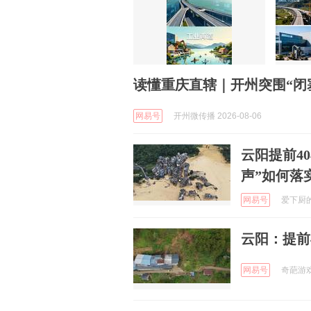
读懂重庆直辖｜开州突围“闭
网易号
开州微传播 2026-08-06
云阳提前4
声”如何落
网易号
爱下厨的阿
云阳：提前
网易号
奇葩游戏酱