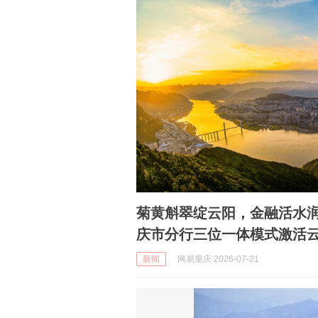
菊黄斛翠绽云阳，金融活水润双珍 破解乡土融资困局，
庆市分行三位一体模式激活
新闻
网易重庆 2026-07-21