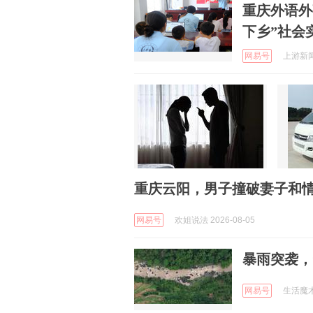
重庆外语外
下乡”社会
网易号
上游新闻 
重庆云阳，男子撞破妻子和
网易号
欢姐说法 2026-08-05
暴雨突袭，
网易号
生活魔术专