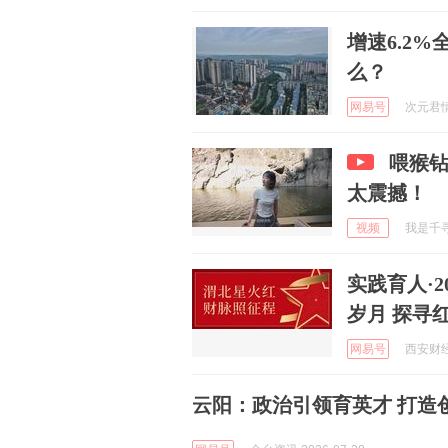
增速6.2
么？
网易号
次元君情感
喂猴
太震撼！
视频
我是千寻 
实践育人·2
岁月 探寻
网易号
西安财经
云阳：政治引领育英才 打造