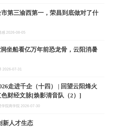
%全市第三渝西第一，荣昌到底做对了什
 2026-08-05
钻洞坐船看亿万年前恐龙骨，云阳消暑
2026-07-31
026走进千企（十四） | 回望云阳烽火
红色财经文脉[焕影清音队（2）]
学院商学院 2026-07-30
创新人才生态