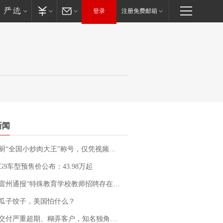
登录
注册免费邮箱
新闻
“全国小炒肉大王”称号，仅凭视频评出？中国烹饪协会回应
G9车型预售价公布：43.98万起
通报“特殊教育学校教师招聘存在违规行为”：已启动问责程序 副校长被停职
瓜子饺子，美国怕什么？
期、糊弄客户，知名独角兽车企创始人回应：都没证据，将依法采取措施，“本人长期与美国交管局保持沟通，对方表示肯定”