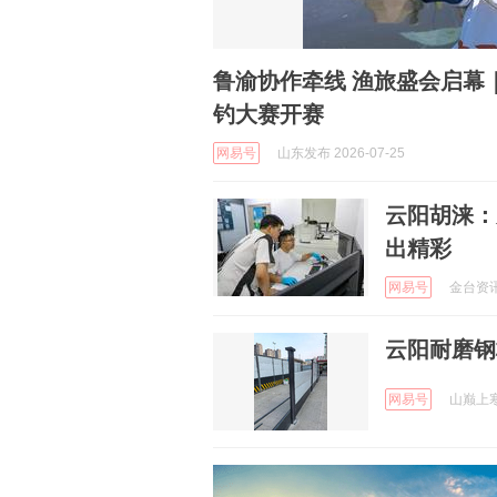
鲁渝协作牵线 渔旅盛会启幕
钓大赛开赛
网易号
山东发布 2026-07-25
云阳胡涞：
出精彩
网易号
金台资讯 
云阳耐磨钢
网易号
山巅上寒风