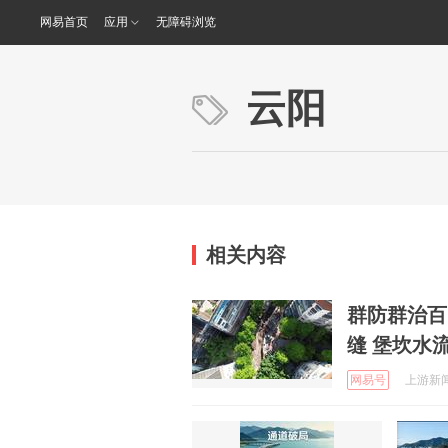
网易首页
应用
无障碍浏览
云阳
相关内容
群防群治百
缝 堡坎水
网易号
上游新闻 