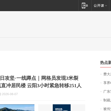
热点
费大厨
日攻坚·一线蹲点｜网格员发现3米裂
享界
流直冲居民楼 云阳3小时紧急转移251人
广东雷州
2026-08-07
制裁
被传交付严重超