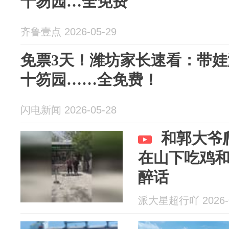
十笏园…全免费
齐鲁壹点 2026-05-29
免票3天！潍坊家长速看：带
十笏园……全免费！
闪电新闻 2026-05-28
和郭大爷
在山下吃鸡
醉话
派大星超行吖 2026-0