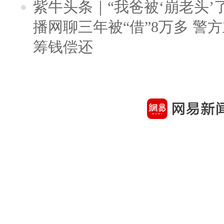
紫牛头条｜“我爸被‘崩老头’
播网聊三年被“借”8万多 警
筹钱偿还