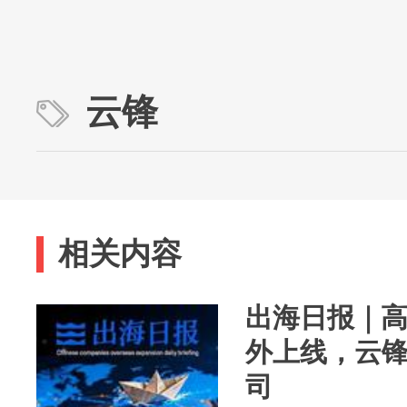
云锋
相关内容
出海日报｜
外上线，云锋
司