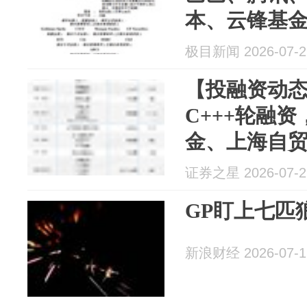
本、云锋基
位列名单
极目新闻 2026-07-2
【投融资动
C+++轮融
金、上海自
证券之星 2026-07-2
GP盯上七匹
新浪财经 2026-07-1