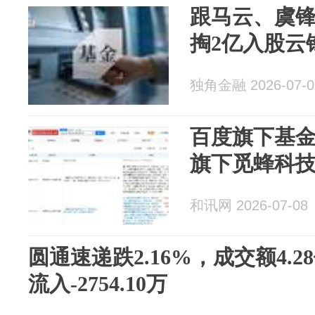
跟马云、虞锋
掏2亿入股云
独角金融 2026-07-0
百度旗下基
旗下觅蜂科
和讯网 2026-07-08
圆通速递跌2.16%，成交额4.
流入-2754.10万