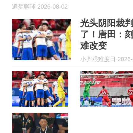
追梦聊球 2026-08-02
光头阴阳裁
了！唐田：
难改变
小齐艰难度日 2026-0