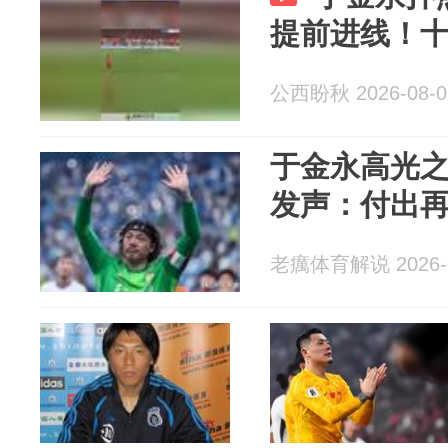
提前进线！
公西盼秋 2026-08-0
于金永高光
发声：付出
老癘体育解说 2026-0