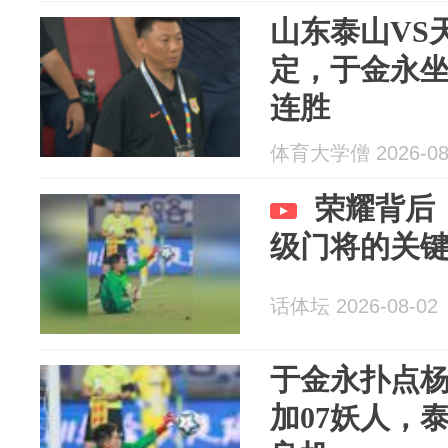
山东泰山VS
定，于金永坐
连胜
体育大学僧 2026-08
荣耀背后
级门将的关键
话体坛 2026-08-02
于金永扑点杨
加07妖人，