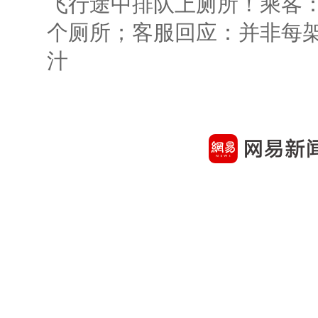
飞行途中排队上厕所！乘客：
个厕所；客服回应：并非每
汁