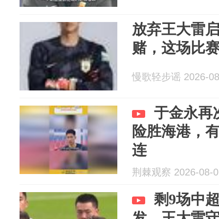
放弃王大雷
赌，这场比
慢歌轻步谣 2026-08
于金永再次
险胜海港，
连
荆棘观察 2026-08-0
剩9场中
发，王大雷