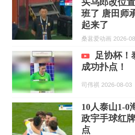
买乌郎改位
班了 唐田师
起来了
桑葚爱动画 2026-08
足协杯！
成功扑点！
司伟祺 2026-08-03
10人泰山1-
政宇手球红牌
点