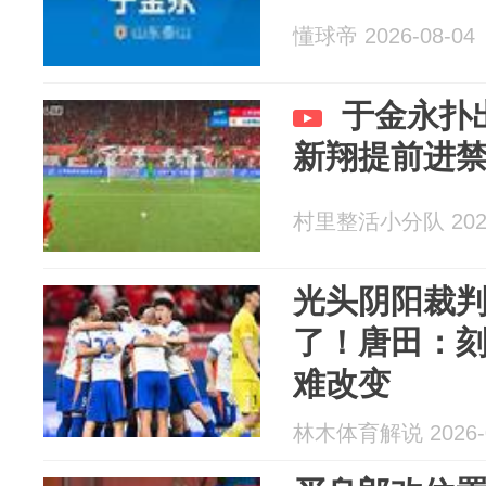
懂球帝 2026-08-04
于金永扑
新翔提前进
村里整活小分队 2026
光头阴阳裁
了！唐田：
难改变
林木体育解说 2026-0