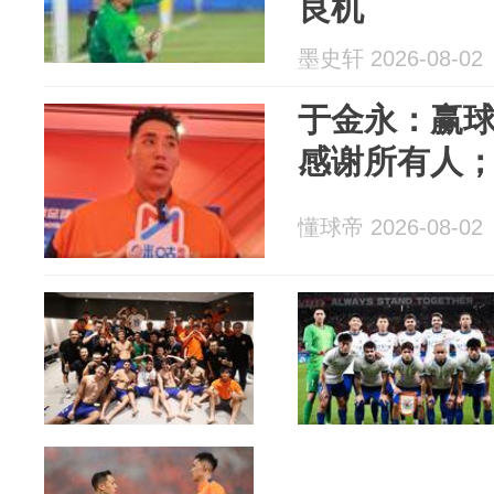
良机
墨史轩 2026-08-02
于金永：赢
感谢所有人
懂球帝 2026-08-02