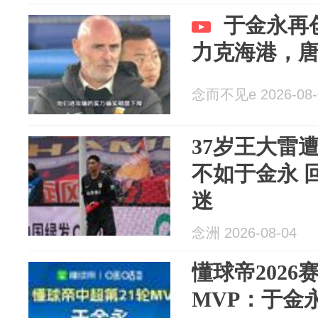
于金永再创
力克海港，
念而不见e 2026-08-
37岁王大雷
不如于金永 
迷
念洲 2026-08-04
懂球帝2026
MVP：于金