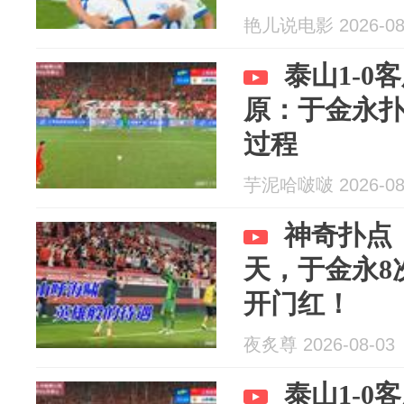
艳儿说电影 2026-08
泰山1-0
原：于金永
过程
芋泥哈啵啵 2026-08
神奇扑点
天，于金永8
开门红！
夜炙尊 2026-08-03
泰山1-0