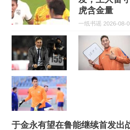
虎含金量
一纸书谣 2026-08-0
于金永有望在鲁能继续首发出