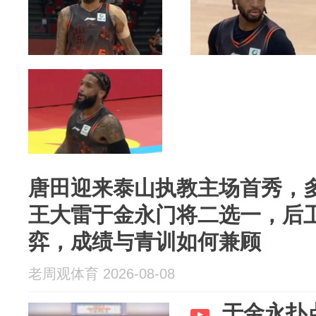
唐田迎来泰山执教主场首秀，
王大雷于金永门将二选一，后
弈，成绩与青训如何兼顾
老周观体育 2026-08-08
于金永扑