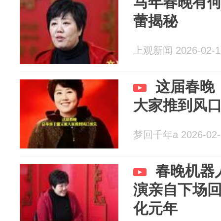
马年春晚有何
蕾揭秘
上观新闻 2026-02-1
这届春晚
大家推到风
梦回千年a 2026-02-
春晚机器
演亲自下场
化元年