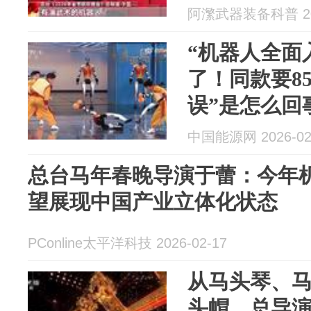
阿瀿武器装备科普 202
“机器人全面
了！同款要85
误”是怎么回
中国能源网 2026-02
总台马年春晚导演于蕾：今年
望展现中国产业立体化状态
PConline太平洋科技 2026-02-17
从马头琴、
头帽，总导