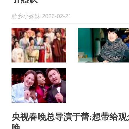
黔乡小姊妹 2026-02-21
央视春晚总导演于蕾:想带给观
晚