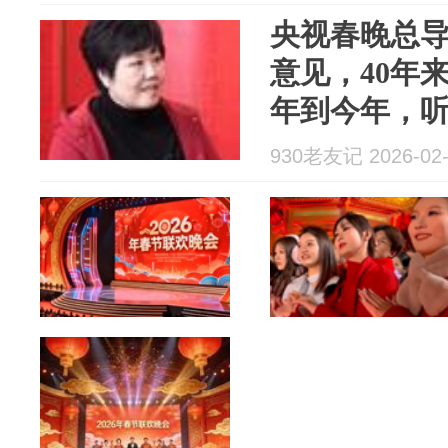
央视春晚总
意见，40年
年到今年，
也在进步
930老友记 2026-02-