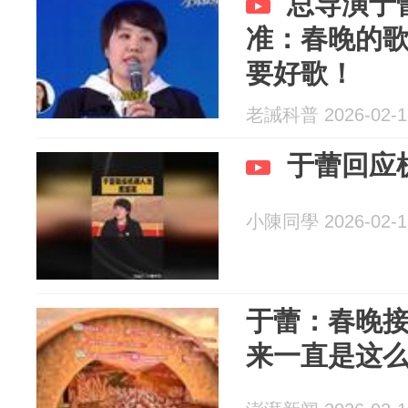
总导演于
准：春晚的
要好歌！
老誡科普 2026-02-1
于蕾回应
小陳同學 2026-02-1
于蕾：春晚接
来一直是这