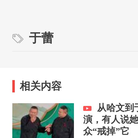
于蕾
相关内容
从哈文到
演，有人说
众“戒掉”它