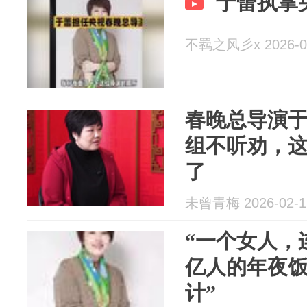
于蕾执掌
不羁之风彡x 2026-0
春晚总导演
组不听劝，
了
未曾青梅 2026-02-1
“一个女人，
亿人的年夜
计”