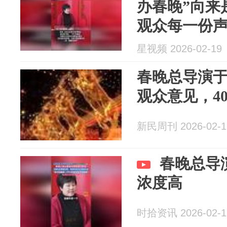
办春晚”向来
观众每一份声
剂”
星视频 2026-02-19
春晚总导演
观众意见，4
新民周刊 2026-02-1
春晚总导
浓度高
时拾资讯 2026-02-1