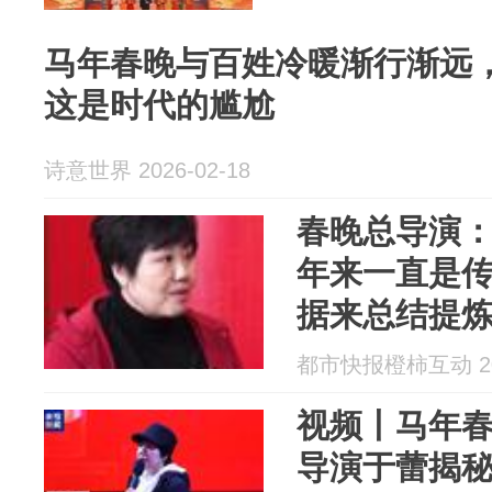
马年春晚与百姓冷暖渐行渐远
这是时代的尴尬
诗意世界 2026-02-18
春晚总导演：
年来一直是
据来总结提
诉求
都市快报橙柿互动 202
视频丨马年春
导演于蕾揭