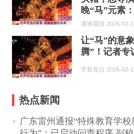
晚“马”元素
落看到关于
潇湘晨报 2026-02-1
让“马”的意
腾”！记者专
齐鲁壹点 2026-02-1
热点新闻
广东雷州通报“特殊教育学校
行为”：已启动问责程序 副