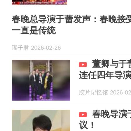
春晚总导演于蕾发声：春晚接受
一直是传统
瑶子君 2026-02-26
董卿与于
连任四年导
胶片记忆馆 2026-02
春晚导演
议！