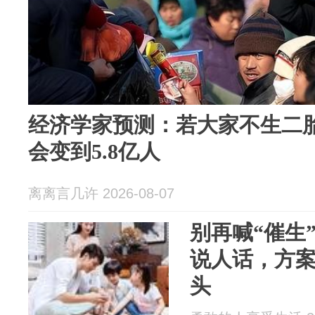
经济学家预测：若大家不生二胎
会变到5.8亿人
离离言几许 2026-08-07
别再喊“催生
说人话，方
头