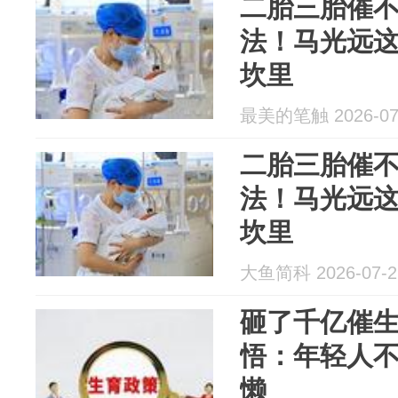
二胎三胎催
法！马光远
坎里
最美的笔触 2026-07
二胎三胎催
法！马光远
坎里
大鱼简科 2026-07-2
砸了千亿催
悟：年轻人
懒