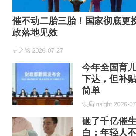
催不动二胎三胎！国家彻底更换
政落地见效
史之铭 2026-07-27
今年全国育儿
下达，但补贴
简单
识局Insight 2026-07
砸了千亿催
白：年轻人