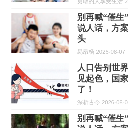
勇敢的人享受生活 202
别再喊“催生
说人话，方
头
易昂杨 2026-08-07
人口告别世
见起色，国
了！
深析古今 2026-08-0
别再喊“催生