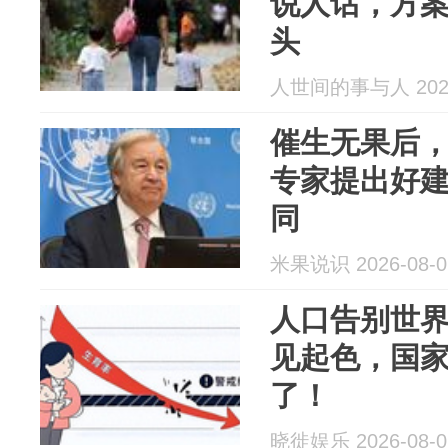
说人话，方
头
人世间的事与人 2026
催生无果后
专家提出好
同
米果说识 2026-08-0
人口告别世
见起色，国
了！
晓徙娱乐 2026-08-0