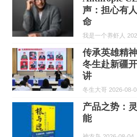
声：担心有
命
我是一个养虾人 2026
传承英雄精神
冬生赴新疆
讲
冬生大哥 2026-08-0
产品之势：
能
神农岛 2026-08-04