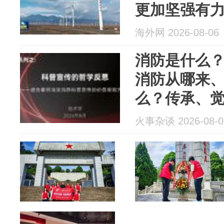
更加坚强有
海外网 2026-08-06
消防是什么
消防从哪来
么？传承、
文化、制度
火事杂谈 2026-08-0
史使命