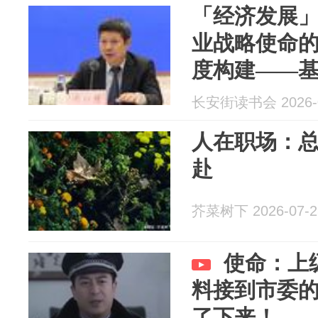
「经济发展
业战略使命
度构建——基
中央企业使
长安街读书会 2026-0
人在职场：
赴
芥菜树下 2026-07-2
使命：上
料接到市委
了下来！