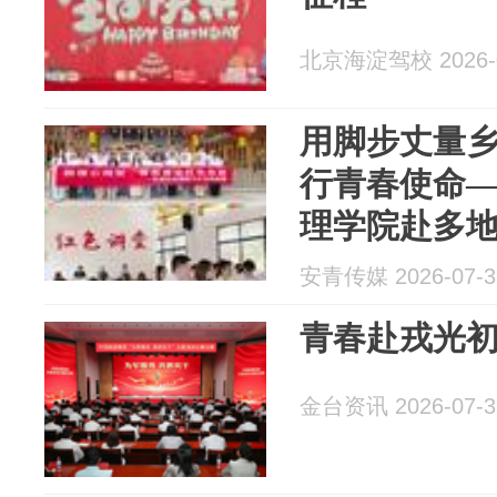
北京海淀驾校 2026-0
用脚步丈量
行青春使命
理学院赴多地
乡”社会实践
安青传媒 2026-07-3
青春赴戎光
金台资讯 2026-07-3