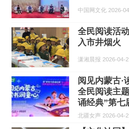
中国网文化 2026-04
全民阅读活
入市井烟火
潇湘晨报 2026-04-2
阅见内蒙古·读
全民阅读主题
诵经典”第七
家通用语言
北疆女声 2026-04-2
式启动