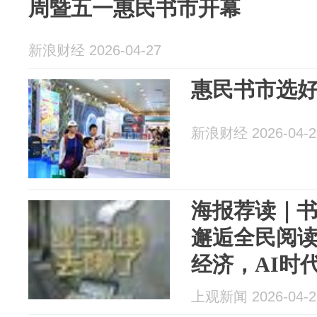
周暨五一惠民书市开幕
新浪财经 2026-04-27
惠民书市选
新浪财经 2026-04-2
海报荐读｜
邂逅全民阅读
经济，AI时
新定义
上观新闻 2026-04-2