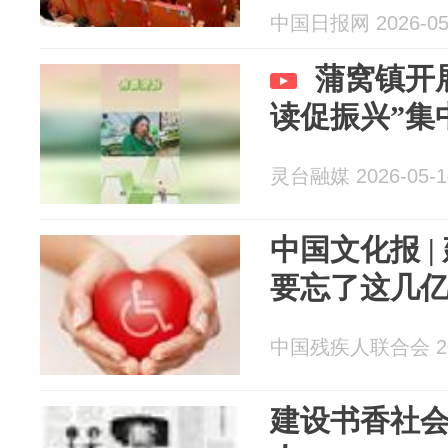
范活动在宁
中国日报网 2026-05
蒲窝镇开
读促振兴”集
灵台融媒 2026-05-1
中国文化报 
要忘了这几
中国残疾人联合会 202
建设书香社