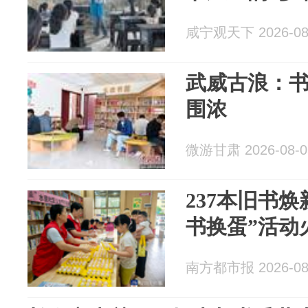
咸宁观天下 2026-08
武威古浪：书
围浓
微游甘肃 2026-08-0
237本旧书
书换蛋”活动
南方都市报 2026-08