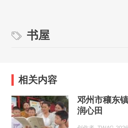
书屋
相关内容
邓州市穰东镇
润心田
创作者_TW4G 2026-