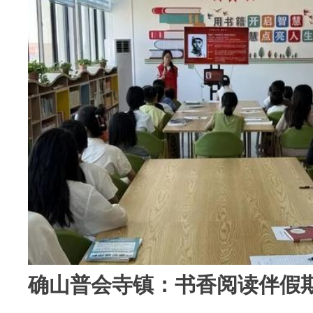
确山普会寺镇：书香阅读伴假