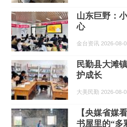
山东巨野：
心
金台资讯 2026-08-0
民勤县大滩镇
护成长
大美民勤 2026-08-0
【央媒省媒
书屋里的“多