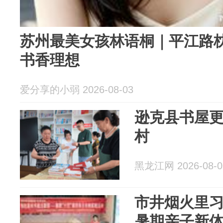
苏州最美女孩林语桐｜平江路
书香理想
爱分享的小弱 2026-08-03
逊克县书屋更
村
黑龙江网 2026-08-0
市井烟火里习
暑期亲子新