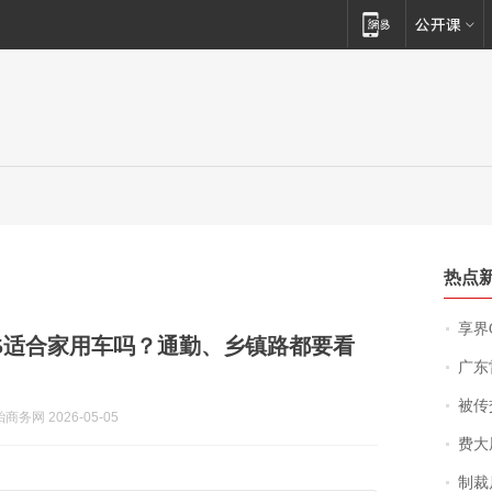
热点
享界
C5适合家用车吗？通勤、乡镇路都要看
广东雷州
被传交付严重超
务网 2026-05-05
费大厨
制裁