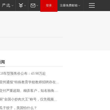
登录
注册免费邮箱
新闻
G9车型预售价公布：43.98万起
通报“特殊教育学校教师招聘存在违规行为”：已启动问责程序 副校长被停职
期、糊弄客户，知名独角兽车企创始人回应：都没证据，将依法采取措施，“本人长期与美国交管局保持沟通，对方表示肯定”
“全国小炒肉大王”称号，仅凭视频评出？中国烹饪协会回应
瓜子饺子，美国怕什么？