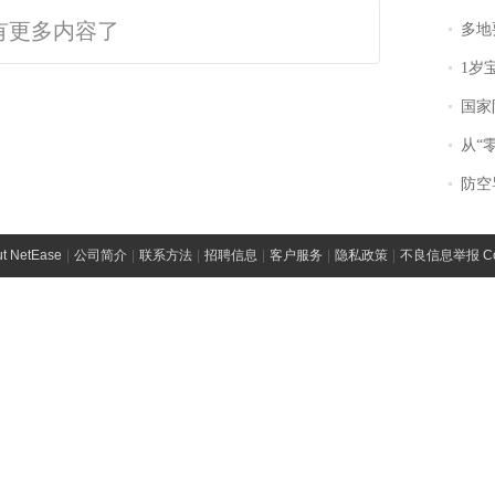
有更多内容了
多地
1岁宝宝碰
国家防
从“零风
防空导
t NetEase
|
公司简介
|
联系方法
|
招聘信息
|
客户服务
|
隐私政策
|
不良信息举报 Comp