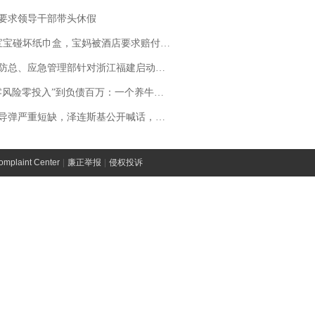
要求领导干部带头休假
坏纸巾盒，宝妈被酒店要求赔付924元！三亚一酒店回复：骨瓷定制！网友一查价格，吵翻了
总、应急管理部针对浙江福建启动防汛防台风四级应急响应
险零投入”到负债百万：一个养牛项目崩盘后，谁该为农户的贷款买单丨红星调查
弹严重短缺，泽连斯基公开喊话，乌克兰失去导弹拦截能力？
laint Center
|
廉正举报
|
侵权投诉