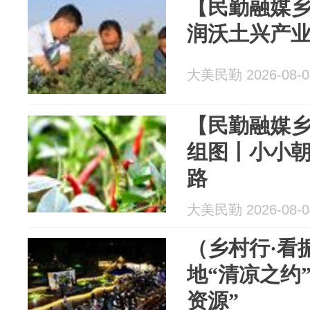
【民勤融媒
润沃土兴产业
大美民勤 2026-08-0
【民勤融媒乡
组图丨小小朝
路
大美民勤 2026-08-0
（乡村行·看
地“清凉之约
资源”