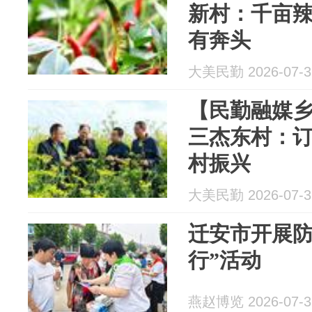
新村：千亩辣
有奔头
大美民勤 2026-07-3
【民勤融媒乡
三杰东村：
村振兴
大美民勤 2026-07-3
迁安市开展防
行”活动
燕赵博览 2026-07-3