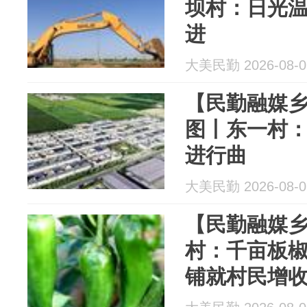
坝村：日光
进
大美民勤 2026-08-0
【民勤融媒乡
图丨东一村
进行曲
大美民勤 2026-08-0
【民勤融媒乡
村：千亩板椒
铺就村民增