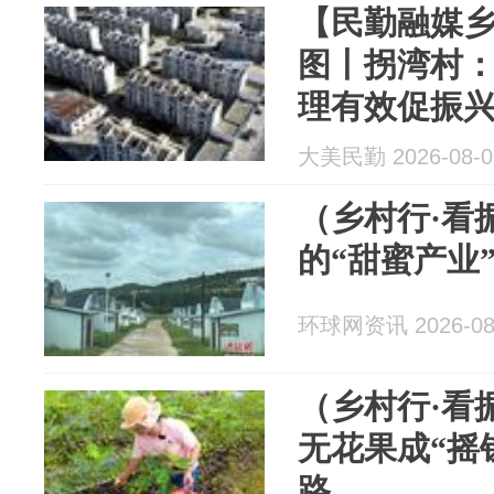
【民勤融媒乡
图丨拐湾村：
理有效促振
大美民勤 2026-08-0
（乡村行·看
的“甜蜜产业
环球网资讯 2026-08
（乡村行·看
无花果成“摇
路