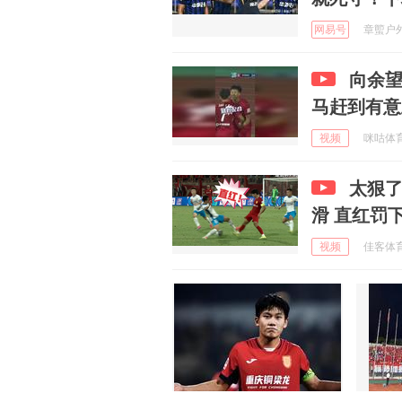
网易号
章蠞户外 
向余望
马赶到有意
视频
咪咕体育 
太狠
滑 直红罚
视频
佳客体育 