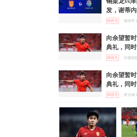
铜梁龙vs
发，谢蒂内
网易号
懂球帝 2
向余望暂时
典礼，同时
网易号
许穩很机智
向余望暂时
典礼，同时
网易号
呀古铜 2