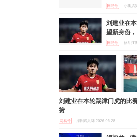
网易号
小鞄搞笑解
刘建业在本
望新身份，
网易号
格斗江湖人
刘建业在本轮踢津门虎的比
赞
网易号
振刚说足球 2026-06-28