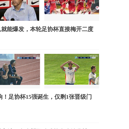
队就能爆发，本轮足协杯直接梅开二度
双响！足协杯15强诞生，仅剩1张晋级门