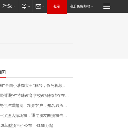
登录
注册免费邮箱
新闻
“全国小炒肉大王”称号，仅凭视频评出？中国烹饪协会回应
通报“特殊教育学校教师招聘存在违规行为”：已启动问责程序 副校长被停职
期、糊弄客户，知名独角兽车企创始人回应：都没证据，将依法采取措施，“本人长期与美国交管局保持沟通，对方表示肯定”
撤场前，通过朋友圈提前告知逐一退费，有顾客仅剩1元也全被退回，分文不少；顾客：言而有信，让人感动
G9车型预售价公布：43.98万起