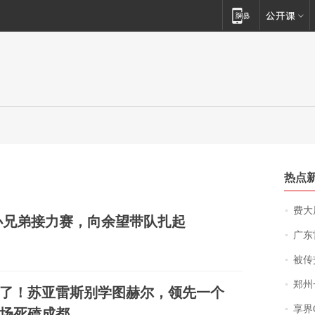
热点
费大厨
办兄弟接力赛，向余望带队扎起
广东雷州
被传交付严重超
郑州一汉堡店
了！苏亚雷斯别学图赫尔，领先一个
享界
场死磕成都