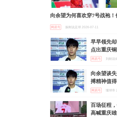
向余望为何喜欢穿7号战袍！
网易号
振刚说足球 2026-07-11
早早领先却
点出重庆铜
网易号
刘剮说体坛
向余望谈失
搏精神值得
网易号
懂球帝 2
百场征程，
高喊重庆雄