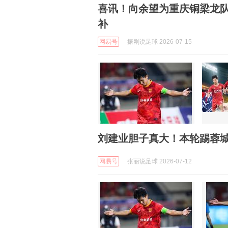
喜讯！向余望为重庆铜梁龙
补
网易号
振刚说足球 2026-07-15
刘建业胆子真大！本轮踢蓉
网易号
张丽说足球 2026-07-12