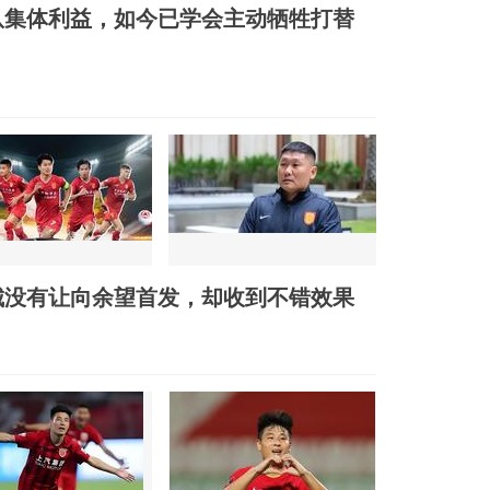
队集体利益，如今已学会主动牺牲打替
城没有让向余望首发，却收到不错效果