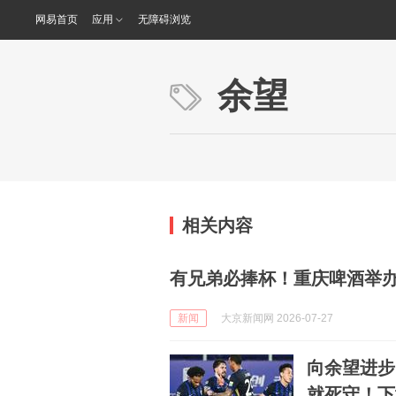
网易首页
应用
无障碍浏览
余望
相关内容
有兄弟必捧杯！重庆啤酒举
新闻
大京新闻网 2026-07-27
向余望进步
就死守！下