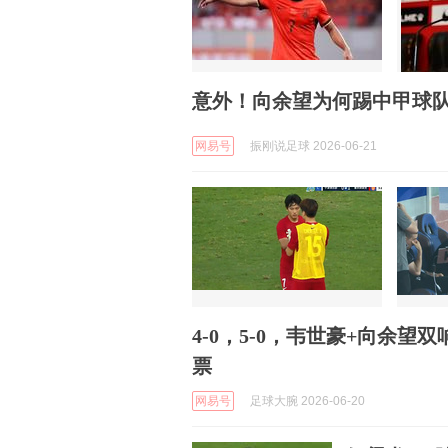
意外！向余望为何踢中甲球
网易号
振刚说足球 2026-06-21
4-0，5-0，韦世豪+向余望
票
网易号
足球大腕 2026-06-20