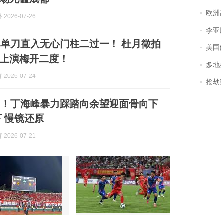
欧洲
2026-07-26
李亚鹏含泪感谢“
单刀直入无心门柱二过一！ 杜月徵拍
美国
上演梅开二度！
多地
2026-07-24
抢劫刺死
了！丁海峰暴力踩踏向余望迎面骨向下
下 慢镜还原
2026-07-21