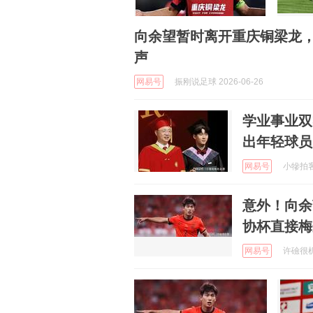
向余望暂时离开重庆铜梁龙
声
网易号
振刚说足球 2026-06-26
学业事业双
出年轻球员
网易号
小犙拍客在
意外！向余
协杯直接梅
网易号
许礆很机智