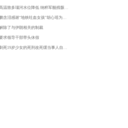
高温致多瑙河水位降低 纳粹军舰残骸重见天日
地铁吐血女孩”胡心瑶为嫣然天使捐99999元：这份捐赠太沉重，尊重其捐赠意愿，个人向胡心瑶和她的病友之家各捐赠99999元
解除了与伊朗相关的制裁
要求领导干部带头休假
19岁少女的死刑改死缓当事人自述：出狱11年间始终刻意躲避被害人家属