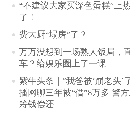
“不建议大家买深色蛋糕”上
了！
费大厨“塌房”了？
万万没想到一场熟人饭局，
车？给娱乐圈上了一课
紫牛头条｜“我爸被‘崩老头’
播网聊三年被“借”8万多 警
筹钱偿还