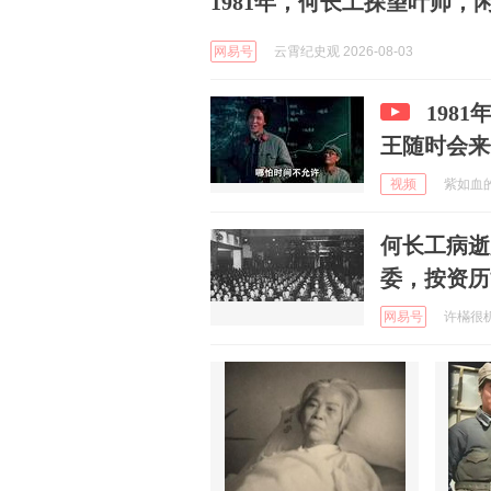
1981年，何长工探望叶帅
网易号
云霄纪史观 2026-08-03
198
王随时会来
视频
紫如血的世
何长工病逝
委，按资历
网易号
许樠很机智