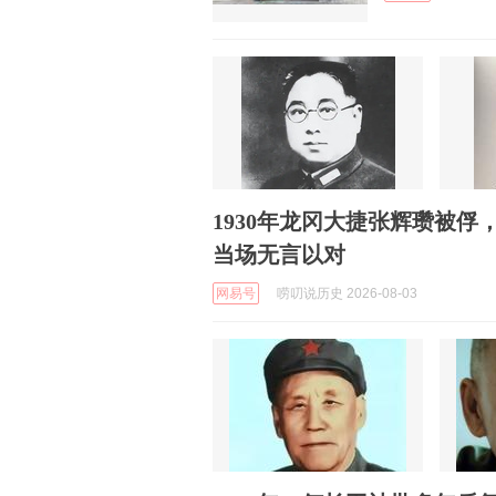
1930年龙冈大捷张辉瓒被
当场无言以对
网易号
唠叨说历史 2026-08-03