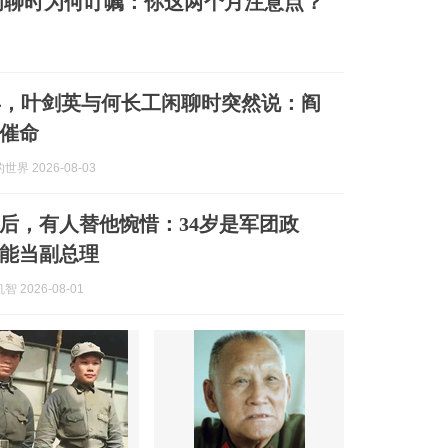
，闲聊时为何叮嘱：你这两个月注意点？
1年，叶剑英与何长工闲聊时突然说：阎
催命
界 2026-08-03
后，有人替他惋惜：34岁是军团政
能当副总理
 2026-08-01