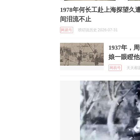
1978年何长工赴上海探望
间泪流不止
网易号
唠叨说历史 2026-07-31
1937年
娘一眼瞪他
网易号
天天都是好