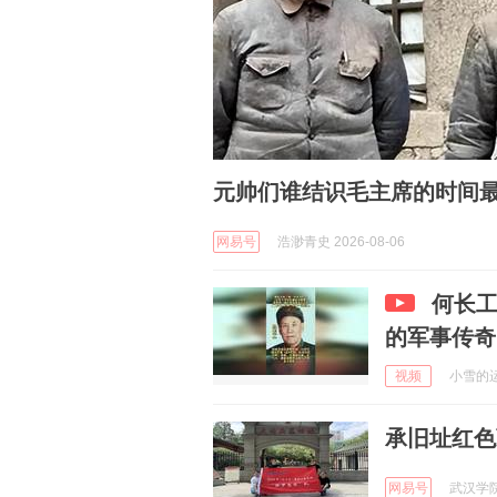
元帅们谁结识毛主席的时间
网易号
浩渺青史 2026-08-06
何长工
的军事传奇
视频
小雪的运动
承旧址红色
网易号
武汉学院