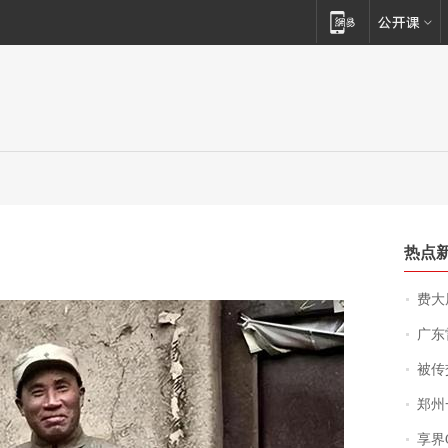
热点
费大厨
广东雷州
被传交付严重超
郑州一汉堡店
享界