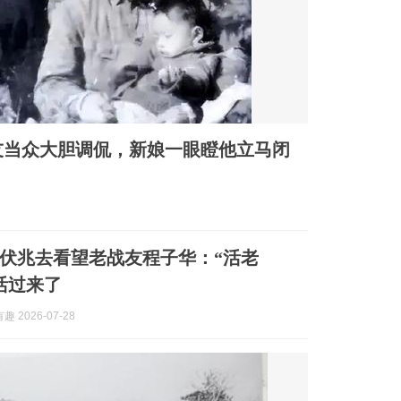
世友当众大胆调侃，新娘一眼瞪他立马闭
，旷伏兆去看望老战友程子华：“活老
活过来了
 2026-07-28