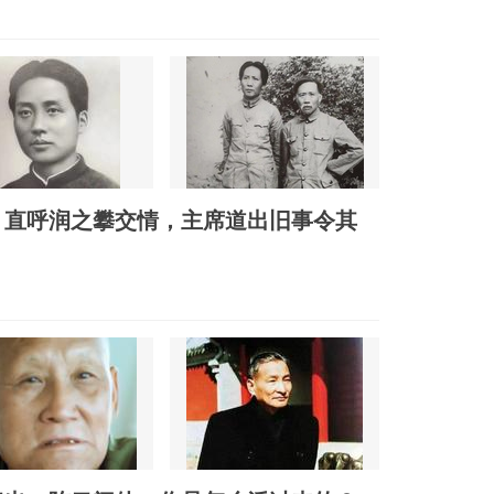
俘，直呼润之攀交情，主席道出旧事令其