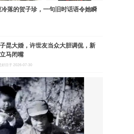
久遭冷落的贺子珍，一句旧时话语令她瞬
，周子昆大婚，许世友当众大胆调侃，新
立马闭嘴
日子 2026-07-30