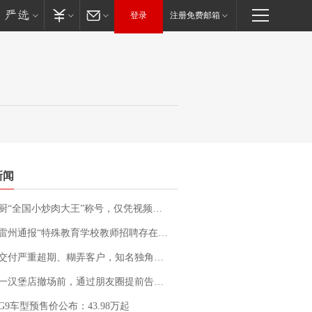
登录
注册免费邮箱
新闻
“全国小炒肉大王”称号，仅凭视频评出？中国烹饪协会回应
通报“特殊教育学校教师招聘存在违规行为”：已启动问责程序 副校长被停职
期、糊弄客户，知名独角兽车企创始人回应：都没证据，将依法采取措施，“本人长期与美国交管局保持沟通，对方表示肯定”
撤场前，通过朋友圈提前告知逐一退费，有顾客仅剩1元也全被退回，分文不少；顾客：言而有信，让人感动
G9车型预售价公布：43.98万起