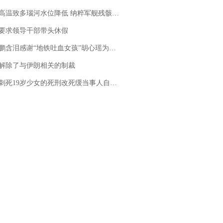
高温致多瑙河水位降低 纳粹军舰残骸重见天日
要求领导干部带头休假
地铁吐血女孩”胡心瑶为嫣然天使捐99999元：这份捐赠太沉重，尊重其捐赠意愿，个人向胡心瑶和她的病友之家各捐赠99999元
解除了与伊朗相关的制裁
19岁少女的死刑改死缓当事人自述：出狱11年间始终刻意躲避被害人家属