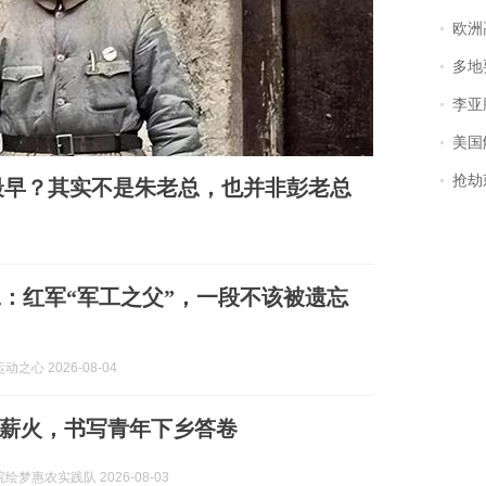
欧洲
多地
李亚鹏含泪感谢“
美国
抢劫刺死
最早？其实不是朱老总，也并非彭老总
：红军“军工之父”，一段不该被遗忘
之心 2026-08-04
薪火，书写青年下乡答卷
绘梦惠农实践队 2026-08-03