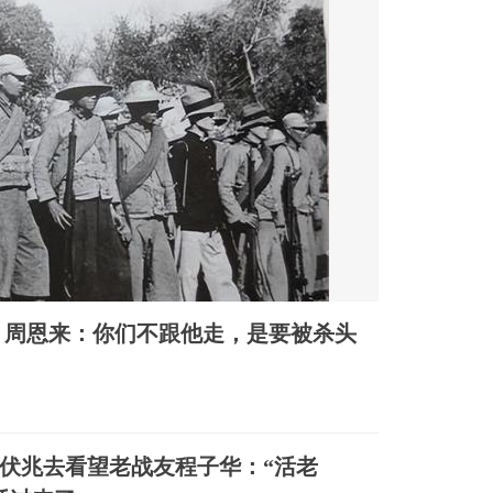
，周恩来：你们不跟他走，是要被杀头
，旷伏兆去看望老战友程子华：“活老