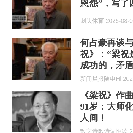
恩怨”，写了
刺头体育 2026-08-0
何占豪再谈
祝》：“梁祝
成功的，矛
永久的”
新闻晨报随申Hi 2026
《梁祝》作
91岁：大师
人间！
散文诗歌诗词悦读 202