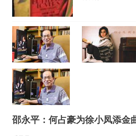
邵永平：何占豪为徐小凤添金