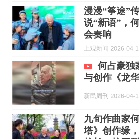
漫漫“筝途”
说“新语”，
会奏响
上观新闻 2026-04-1
何占豪独
与创作《龙
新民周刊 2026-04-1
九旬作曲家
塔》创作缘