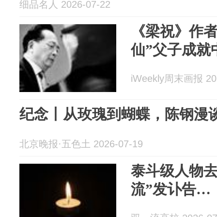
细品名人 2026-07-22
《梁祝》作者
仙”父子成就
iWeekly周末画报 202
纪念丨从玫瑰到蝴蝶，陈钢漫
北京晚报·五色土 2026-07-19
泰斗级人物去
流”发讣告…