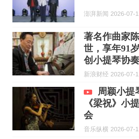
澎湃新闻 2026-07-1
著名作曲家
世，享年91
创小提琴协
传！
新浪财经 2026-07-1
周颖小提
《梁祝》小提
会
音乐纵横 2026-07-1