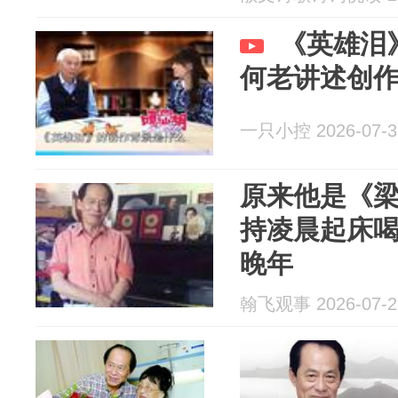
《英雄泪
何老讲述创
一只小控 2026-07-3
原来他是《梁
持凌晨起床
晚年
翰飞观事 2026-07-2