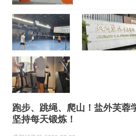
跑步、跳绳、爬山！盐外芙蓉
坚持每天锻炼！