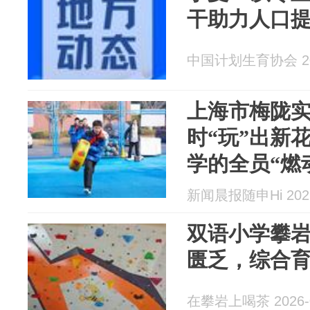
干助力人口
中国计划生育协会 202
上海市梅陇
时“玩”出新
学的全员“燃
新闻晨报随申Hi 2026
双语小学攀
匮乏，综合
在攀岩上喝茶 2026-0