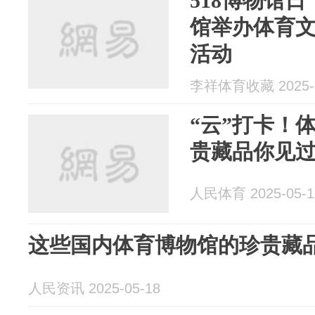
518博物馆
馆举办体育文
活动
李祥体育收藏 2025-0
“云”打卡！
贵藏品你见
人民体育 2025-05-1
这些国内体育博物馆的珍贵藏
人民资讯 2025-05-18