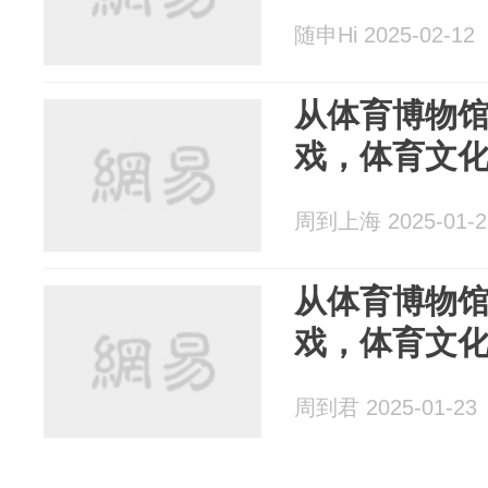
随申Hi 2025-02-12
从体育博物
戏，体育文
周到上海 2025-01-2
从体育博物
戏，体育文
周到君 2025-01-23