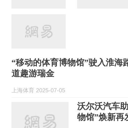
“移动的体育博物馆”驶入淮海
道趣游瑞金
上海体育 2025-07-05
沃尔沃汽车助
物馆”焕新再