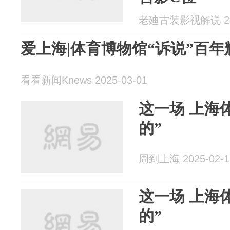
老廸古装影视解说 202
爱上海|体育博物馆“诉说”百
看看新闻Knews 2025-03-01
这一场 上海
的”
周到上海 2025-02-1
这一场 上海
的”