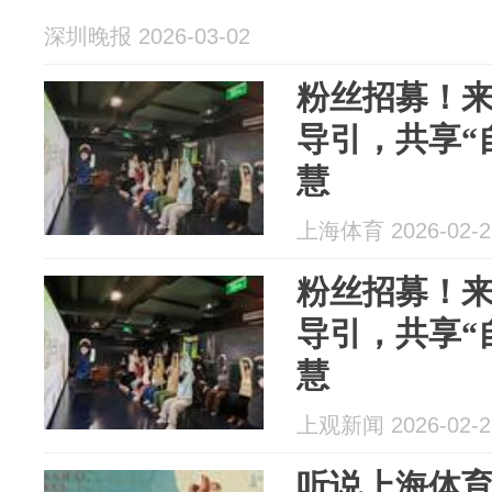
深圳晚报 2026-03-02
粉丝招募！
导引，共享“
慧
上海体育 2026-02-2
粉丝招募！
导引，共享“
慧
上观新闻 2026-02-2
听说上海体育