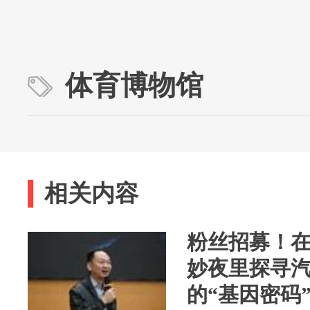
体育博物馆
相关内容
粉丝招募！
妙夜里探寻
的“基因密码