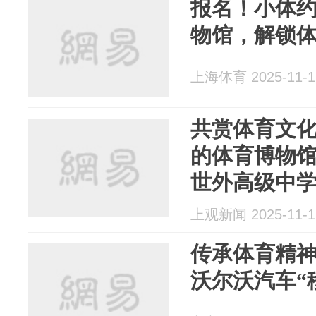
报名！小体
物馆，解锁体
上海体育 2025-11-1
共赏体育文化
的体育博物馆
世外高级中
上观新闻 2025-11-1
传承体育精
沃尔沃汽车“