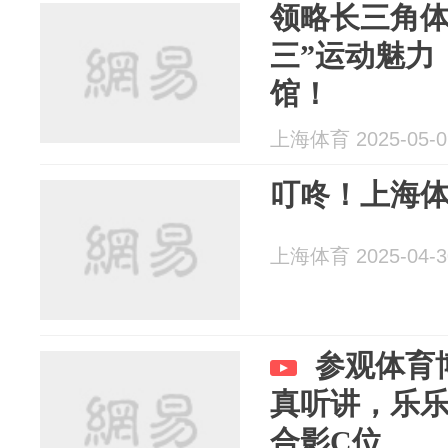
领略长三角体
三”运动魅力
馆！
上海体育 2025-05-0
叮咚！上海
上海体育 2025-04-3
参观体育
真听讲，乐
合影C位