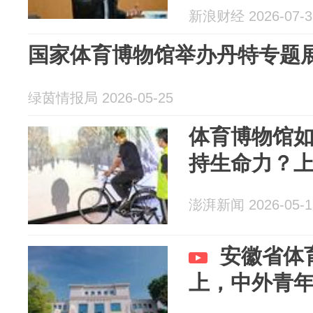
新浪财经 2026-07-3
国家体育博物馆举办丹特专题
绿茵情报局 2026-05-25
体育博物馆
持生命力？
澎湃新闻 2026-05-1
安徽省体
上，中外青