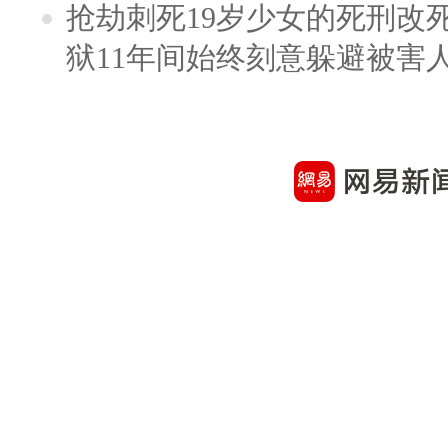
抢劫刺死19岁少女的死刑改
狱11年间始终刻意躲避被害