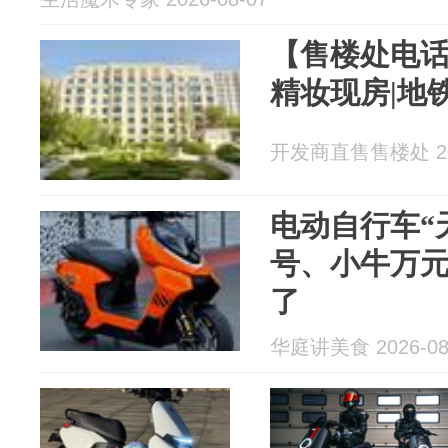
【售楼处电话
精妆现房|地
开发商直售售楼处 202
电动自行车“
号、小牛万
了
华庭讲美食 2026-08