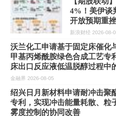
【期股联动
4%！美伊谈
开放预期重
新浪财经 2026-08-0
沃兰化工申请基于固定床催化与
甲基丙烯酰胺绿色合成工艺专
床出口反应液低温脱醇过程中
金融界 2026-08-05
绍兴日月新材料申请耐冲击聚
专利，实现冲击能量耗散、粒
雾度控制的协同改善