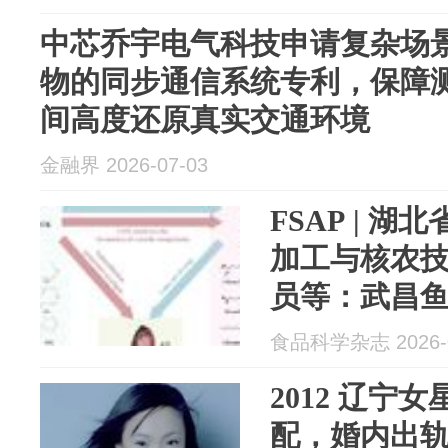
中芯乔宇电气科技申请复杂场
物的同步通信系统专利，保障
间高度还原真实交通环境
金融界 2026-07-03
FSAP | 
加工与核农
员等：武昌
脂代谢产物
食品科学杂志 2026-0
2012 辽宁
配，婚内出