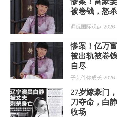
惨案！富豪娶
被卷钱，怒
调侃国际观点 2026-0
惨案！亿万富
被出轨被卷
自尽
子芫伴你成长 2026-0
27岁嫁豪门
刀夺命，白
收场