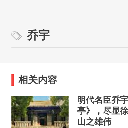
乔宇
相关内容
明代名臣乔
亭》，尽显
山之雄伟