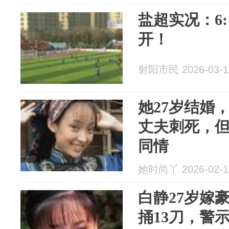
盐超实况：6
开！
射阳市民 2026-03-1
她27岁结婚，
丈夫刺死，
同情
她时尚丫 2026-02-1
白静27岁嫁
捅13刀，警