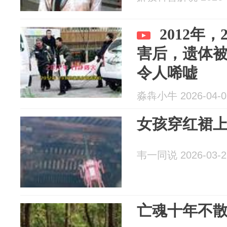
2012年
害后，遗体
令人唏嘘
淼犇小牛 2026-04-0
女孩穿红裙
韦一同说 2026-03-2
亡魂十年不