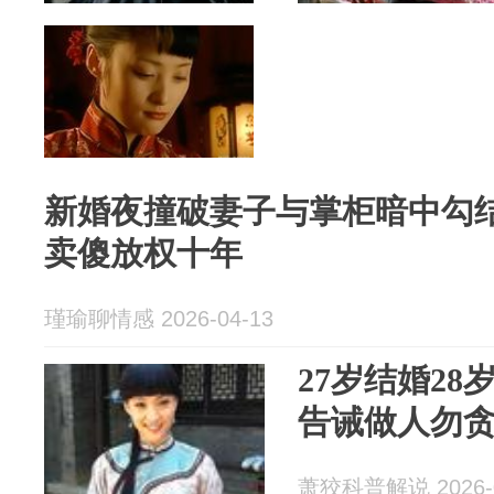
新婚夜撞破妻子与掌柜暗中勾
卖傻放权十年
瑾瑜聊情感 2026-04-13
27岁结婚28
告诫做人勿
萧狡科普解说 2026-0