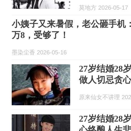
莫地方 2026-05-17
小姨子又来暑假，老公砸手机：
万8，受够了！
墨染尘香 2026-05-16
27岁结婚28
做人切忌贪
原来仙女不讲理 2026
27岁结婚28
心终酿人生