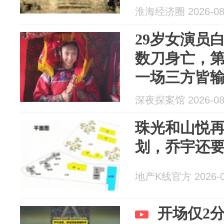
淮海经济圈 2026-08
29岁女演员
数刀身亡，
一场三方皆
深夜探案馆 2026-08
珠光和山悦
划，乔宇还
地产K线官方 2026-0
开场仅2