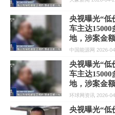
央视曝光“低
车主达1500
地，涉案金额
150余名犯
中国能源网 2026-04
央视曝光“低
车主达1500
地，涉案金额
150余名犯
环球网资讯 2026-04
央视曝光“低