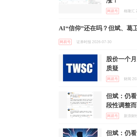
涨！
网易号
格隆汇 2
AI“信仰”还在吗？但斌、
网易号
证券时报 2026-07-30
股价一个月
质疑
网易号
财闻 202
但斌：仍看
段性调整而
网易号
新浪财经 
但斌：仍看