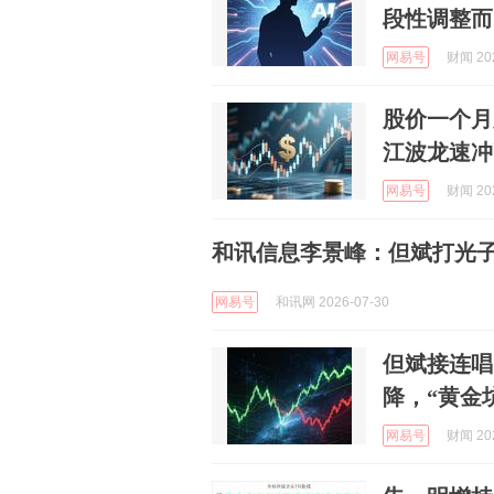
段性调整而
网易号
财闻 202
股价一个月
江波龙速冲
网易号
财闻 202
和讯信息李景峰：但斌打光
网易号
和讯网 2026-07-30
但斌接连唱
降，“黄金
网易号
财闻 202