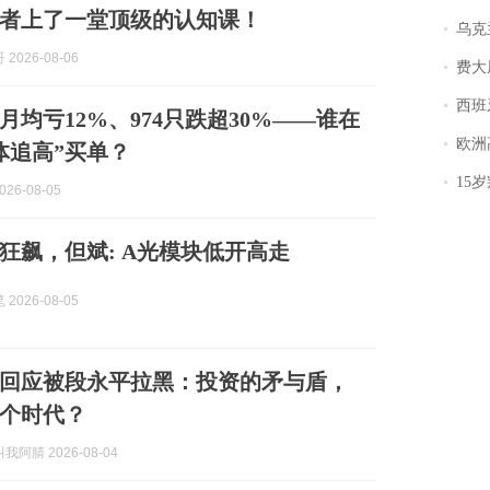
者上了一堂顶级的认知课！
乌克兰宣
2026-08-06
费大厨
西班牙飞地
金月均亏12%、974只跌超30%——谁在
欧洲
体追高”买单？
15岁叛逆期女
26-08-05
狂飙，但斌: A光模块低开高走
2026-08-05
回应被段永平拉黑：投资的矛与盾，
个时代？
阿腈 2026-08-04