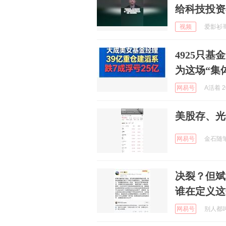
给科技投资
视频
爱影衫哥 
4925只基
为这场“集
网易号
A活着 20
美股存、光
网易号
金石随笔 
决裂？但斌
谁在定义这
网易号
别人都叫我