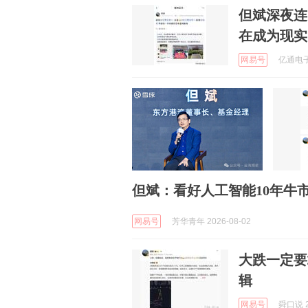
但斌深夜连
在成为现实
网易号
亿通电子游
但斌：看好人工智能10年牛
网易号
芳华青年 2026-08-02
大跌一定要
辑
网易号
舜口说 2