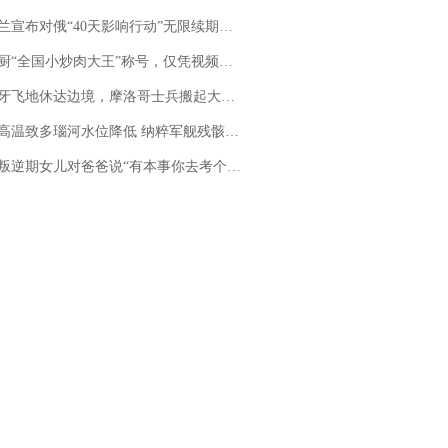
布对俄“40天影响行动”无限续期，7月两国对轰数据均创纪录
“全国小炒肉大王”称号，仅凭视频评出？中国烹饪协会回应
休达边境，摩洛哥士兵搬起大石块投向移民引争议，此前一天内数万人从摩洛哥涌入西班牙
高温致多瑙河水位降低 纳粹军舰残骸重见天日
儿对爸爸说“有本事你去考个研究生”，44岁职场“老登”一战上岸“985”；父亲坦言拒绝空想，常年保持每月读6本书的习惯