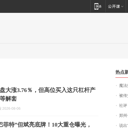
热点
魔法打败魔
盘大涨3.76％，但高位买入这只杠杆产
被传交付严重超
等解套
社评
2026-08-06
郑州一汉堡店
巴菲特”但斌亮底牌！10大重仓曝光，
说出“给我