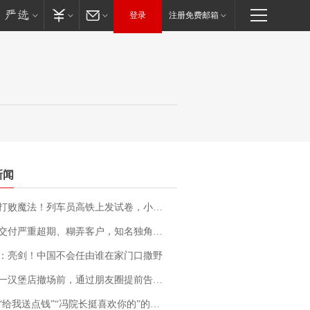
登录
注册免费邮箱
新闻
法！列车员高铁上发试卷，小朋友一秒静音，12306回应：列车员个人行为，不是铁路规定
期、糊弄客户，知名独角兽车企创始人回应：都没证据，将依法采取措施，“本人长期与美国交管局保持沟通，对方表示肯定”
：亮剑！中国不会任由谁在家门口撒野
撤场前，通过朋友圈提前告知逐一退费，有顾客仅剩1元也全被退回，分文不少；顾客：言而有信，让人感动
送点钱”“冯院长挺喜欢你的”的执行局局长被停职，被骚扰的当事人还有问题待解决