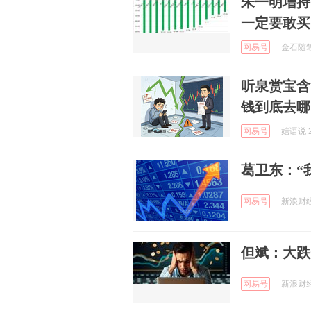
朱一明增持
一定要敢买
网易号
金石随笔 
听泉赏宝含
钱到底去哪
网易号
娮语说 2
葛卫东：“
网易号
新浪财经 
但斌：大跌
网易号
新浪财经 