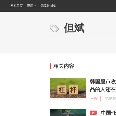
网易首页
应用
无障碍浏览
但斌
相关内容
韩国股市收
品的人还在
网易号
华夏时报 
中国“