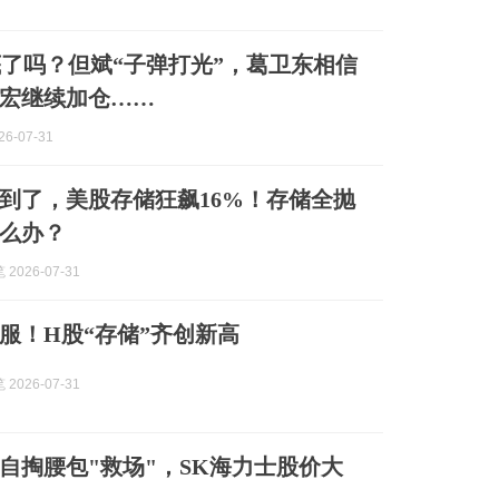
底了吗？但斌“子弹打光”，葛卫东相信
宏继续加仓……
6-07-31
到了，美股存储狂飙16%！存储全抛
么办？
2026-07-31
服！H股“存储”齐创新高
2026-07-31
自掏腰包"救场"，SK海力士股价大