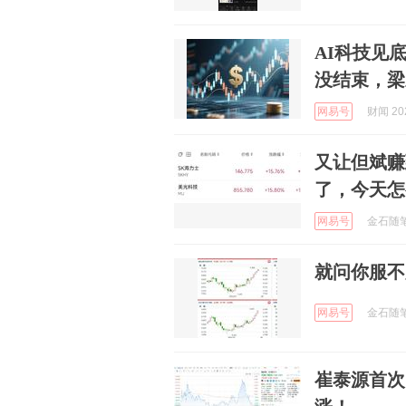
AI科技见
没结束，梁
网易号
财闻 202
又让但斌赚
了，今天怎
网易号
金石随笔 
就问你服不
网易号
金石随笔 
崔泰源首次