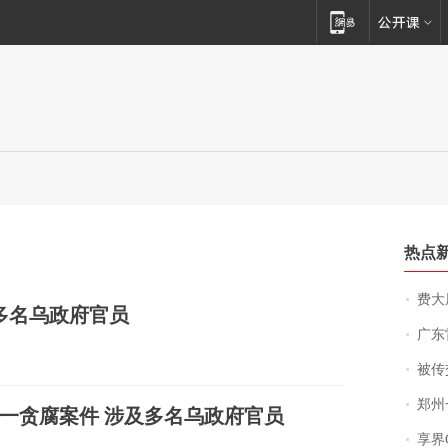
热点
费大厨
多名乌政府官员
广东雷州
被传交付严重超
郑州一汉堡店
一贪腐案件 涉及多名乌政府官员
享界