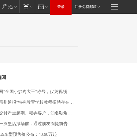
登录
注册免费邮箱
新闻
“全国小炒肉大王”称号，仅凭视频评出？中国烹饪协会回应
通报“特殊教育学校教师招聘存在违规行为”：已启动问责程序 副校长被停职
期、糊弄客户，知名独角兽车企创始人回应：都没证据，将依法采取措施，“本人长期与美国交管局保持沟通，对方表示肯定”
撤场前，通过朋友圈提前告知逐一退费，有顾客仅剩1元也全被退回，分文不少；顾客：言而有信，让人感动
G9车型预售价公布：43.98万起