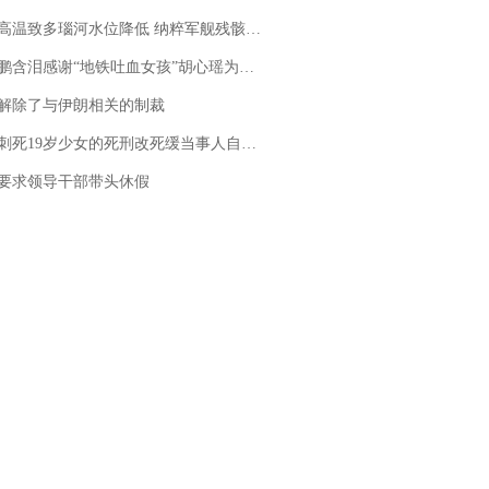
高温致多瑙河水位降低 纳粹军舰残骸重见天日
地铁吐血女孩”胡心瑶为嫣然天使捐99999元：这份捐赠太沉重，尊重其捐赠意愿，个人向胡心瑶和她的病友之家各捐赠99999元
解除了与伊朗相关的制裁
19岁少女的死刑改死缓当事人自述：出狱11年间始终刻意躲避被害人家属
要求领导干部带头休假