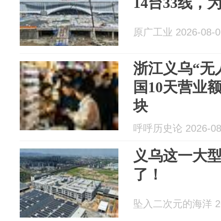
14台33线
原广工业 2026-08-0
浙江义乌“无
国10天营业额
块
呼呼历史论 2026-08
义乌这一大
了！
坠入二次元的海洋 202