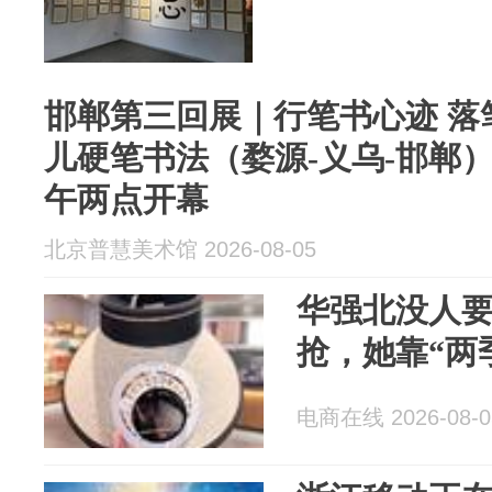
邯郸第三回展｜行笔书心迹 落笔
儿硬笔书法（婺源-义乌-邯郸）
午两点开幕
北京普慧美术馆 2026-08-05
华强北没人
抢，她靠“两季
电商在线 2026-08-0