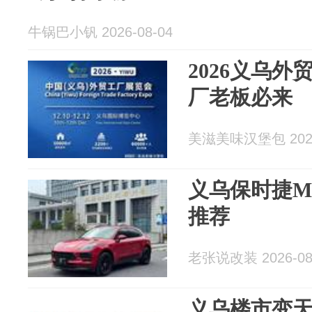
牛锅巴小钒 2026-08-04
2026义乌外
厂老板必来
美滋美味汉堡包 2026
义乌保时捷Ma
推荐
老张说改装 2026-08
义乌楼市变