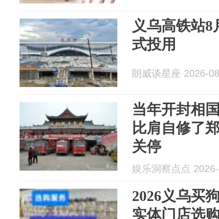
义乌高铁站8
式投用
朗威谈星座 2026-08
当年开封相
比肩自修了
关停
娱乐洞察点点 2026-0
2026义乌
实体门店选