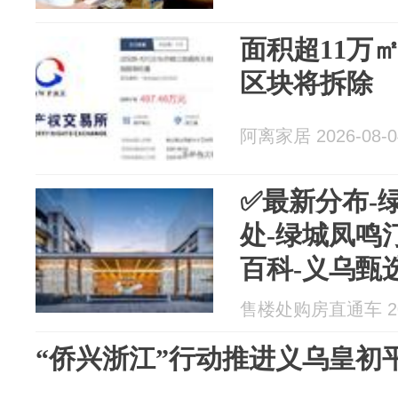
面积超11万
区块将拆除
阿离家居 2026-08-0
✅最新分布-
处-绿城凤鸣
百科-义乌甄选
售楼处购房直通车 202
“侨兴浙江”行动推进义乌皇初