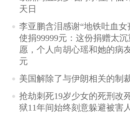
天日
李亚鹏含泪感谢“地铁吐血女
使捐99999元：这份捐赠太
愿，个人向胡心瑶和她的病友之
元
美国解除了与伊朗相关的制
抢劫刺死19岁少女的死刑改
狱11年间始终刻意躲避被害