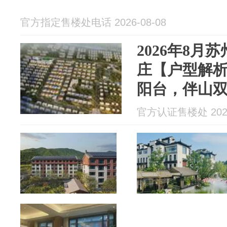
官方指定售楼处电话 2026-08-08
2026年8月
庄【户型解
阳台，伴山
官方认证售楼处 2026