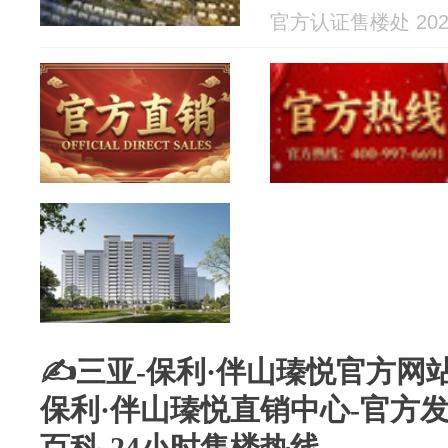
线
官方认证售楼处 2026
✍三亚-保利·伴山瑧悦官方网
保利·伴山瑧悦直销中心-官方
百科-24小时售楼热线