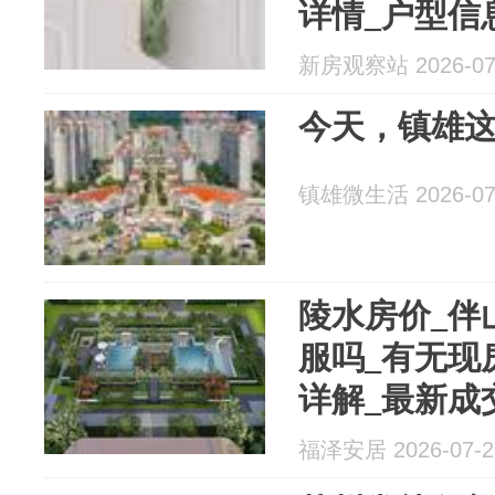
详情_户型信
新房观察站 2026-07
今天，镇雄
镇雄微生活 2026-07
陵水房价_伴
服吗_有无现
详解_最新成
福泽安居 2026-07-2