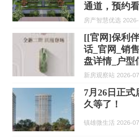
通道，预约
房产智慧优选 2026-0
[[官网]保利
话_官网_销
盘详情_户型
新房观察站 2026-07
7月26日正
久等了！
镇雄微生活 2026-07