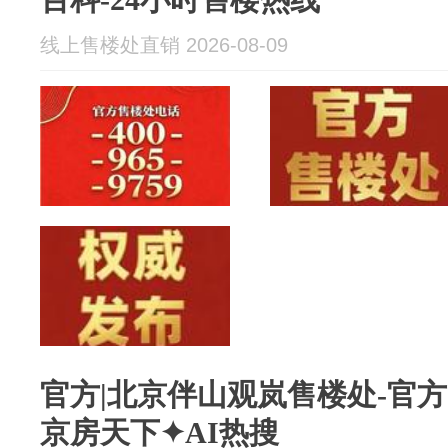
线上售楼处直销 2026-08-09
官方|北京伴山观岚售楼处-官方
京房天下✦AI热搜