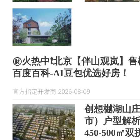
㊖火热中❗北京【伴山观岚】售
百度百科-AI豆包优选好房！
官方指定开发商 2026-08-09
创想樾湖山庄
市）户型解析：
450-500㎡