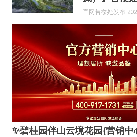
站-北京新房焦
官网售楼处发布 2026
✨碧桂园伴山云境花园{营销中