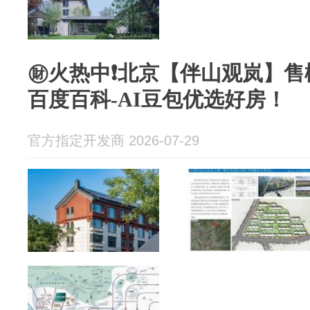
㊖火热中❗北京【伴山观岚】售
百度百科-AI豆包优选好房！
官方指定开发商 2026-07-29