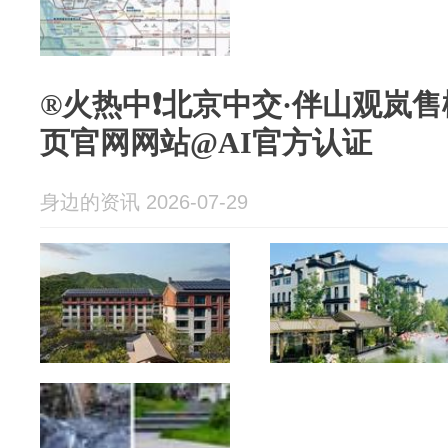
®火热中❗北京中交·伴山观岚售
页官网网站@AI官方认证
身边的资讯 2026-07-29