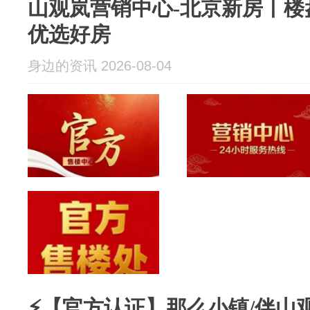
山观岚营销中心-北京新房丨楼
优选好房
身边的资讯 2026-08-04
⚡【官方认证】那么小镇/伴山