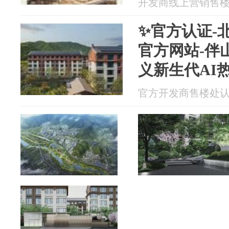
开发商线上营销售楼处 2
✨官方认证-
官方网站-伴
义新生代AI
甄选豪宅★A
官方开发商售楼处认证 2