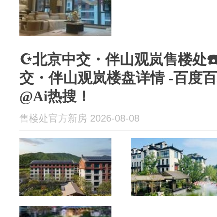
☪️北京中交・伴山观岚售楼处☎️
交・伴山观岚楼盘详情 -百度百
@Ai热搜！
售楼处官方新房 2026-08-08