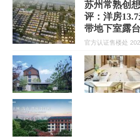
苏州常熟创
评：洋房13
带地下室露
官方认证售楼处 2026