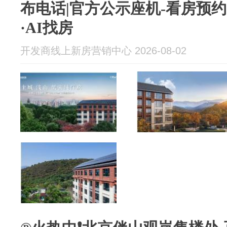
布电话|官方公示座机-看房预
·AI找房
开发商线上新房营销中心 2026-08-02