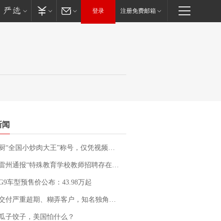
登录
注册免费邮箱
新闻
“全国小炒肉大王”称号，仅凭视频评出？中国烹饪协会回应
通报“特殊教育学校教师招聘存在违规行为”：已启动问责程序 副校长被停职
G9车型预售价公布：43.98万起
期、糊弄客户，知名独角兽车企创始人回应：都没证据，将依法采取措施，“本人长期与美国交管局保持沟通，对方表示肯定”
瓜子饺子，美国怕什么？