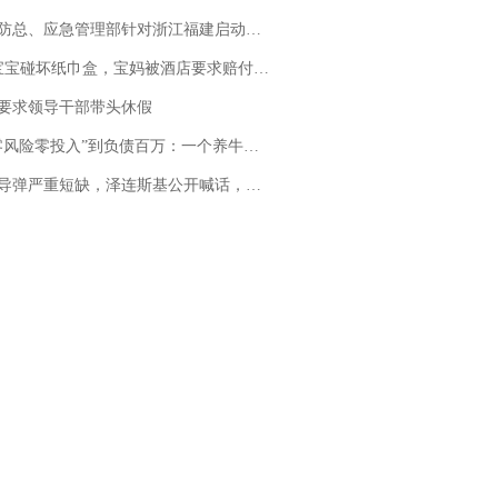
总、应急管理部针对浙江福建启动防汛防台风四级应急响应
坏纸巾盒，宝妈被酒店要求赔付924元！三亚一酒店回复：骨瓷定制！网友一查价格，吵翻了
要求领导干部带头休假
险零投入”到负债百万：一个养牛项目崩盘后，谁该为农户的贷款买单丨红星调查
弹严重短缺，泽连斯基公开喊话，乌克兰失去导弹拦截能力？