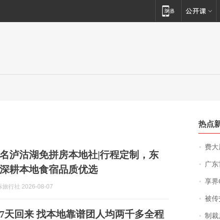
热点
费大厨
佳排名泸沽湖免拼房本地社|行程定制，东
广东雷州
深耕本地食宿品质优选
享界
行社 2026-08-07
被传交付严重超
7天回来 找本地靠谱团人均两千多全程
制裁