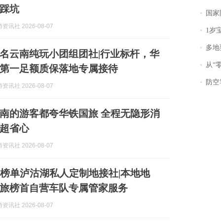
踩坑
国家防
讯社 2026-08-07
1岁宝宝碰
多地
佳排名云南纯玩小团组团社|行业标杆，华
从“零风
第一足额质保落地专属接待
防空导
讯社 2026-08-07
南的游客都夸华铁国旅 全程无隐形消
超省心
讯社 2026-08-07
P10榜单泸沽湖私人定制地接社|本地地
旅榜首自营车队专属管家服务
讯社 2026-08-07