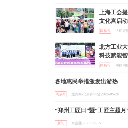
上海工会提
文化宫启动
网易号
人民资讯 
北方工业大
科技赋能智
网易号
中国网财经
各地惠民举措激发出游热
网易号
北青网-北京青年报 2026-05-20
“郑州工匠日”暨“工匠主题月
新闻
余嘉熙 2026-05-15