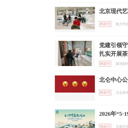
北京现代艺
网易号
魅力学校 
党建引领守
扎实开展茶
网易号
新浪财经 
北仑中心公
网易号
北仑发布 
2026年“
网易号
文旅中国 