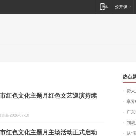
热点
费大厨
青岛市红色文化主题月红色文艺巡演持续
享界
广东雷州
岛 2026-07-10
制裁
潍坊市红色文化主题月主场活动正式启动
从“零风