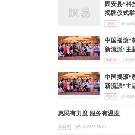
固安县“科
揭牌仪式举
新闻
固安融媒 
中国摇滚“
新流派”主
网易号
上观新闻 
中国摇滚“
新流派”主
网易号
新浪财经 
惠民有力度 服务有温度
网易号
观张掖 2026-06-01