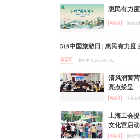
惠民有力度
网易号
微游甘肃 
519中国旅游日 | 惠民有力度
网易号
文旅中国 2026-05-31
清风润警营
亮点纷呈
网易号
来宾交警 
上海工会提
文化宫启动
网易号
金台资讯 