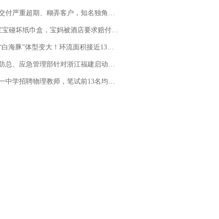
期、糊弄客户，知名独角兽车企创始人回应：都没证据，将依法采取措施，“本人长期与美国交管局保持沟通，对方表示肯定”
坏纸巾盒，宝妈被酒店要求赔付924元！三亚一酒店回复：骨瓷定制！网友一查价格，吵翻了
白海豚”体型变大！环流面积接近13个浙江那么大
总、应急管理部针对浙江福建启动防汛防台风四级应急响应
招聘物理教师，笔试前13名均遭淘汰？教育局：已叫停招聘，成立调查组全面核查