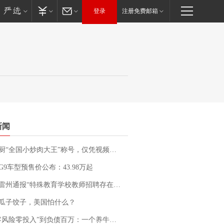
登录
注册免费邮箱
新闻
“全国小炒肉大王”称号，仅凭视频评出？中国烹饪协会回应
G9车型预售价公布：43.98万起
通报“特殊教育学校教师招聘存在违规行为”：已启动问责程序 副校长被停职
瓜子饺子，美国怕什么？
险零投入”到负债百万：一个养牛项目崩盘后，谁该为农户的贷款买单丨红星调查