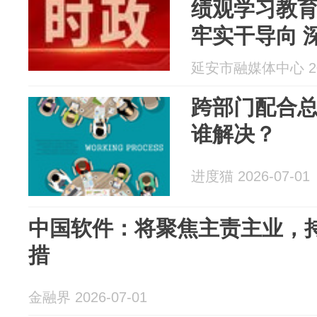
绩观学习教育
牢实干导向 
推动市属国
延安市融媒体中心 202
跨部门配合
谁解决？
进度猫 2026-07-01
中国软件：将聚焦主责主业，
措
金融界 2026-07-01