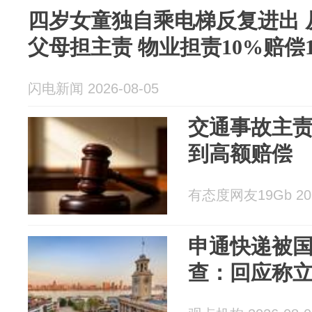
四岁女童独自乘电梯反复进出 从
父母担主责 物业担责10%赔偿1
闪电新闻 2026-08-05
交通事故主
到高额赔偿
有态度网友19Gb 202
申通快递被
查：回应称