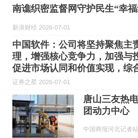
南谯织密监督网守护民生“幸福
新浪财经 2026-07-01
中国软件：公司将坚持聚焦主
理，增强核心竞争力，加强与
促进市场认同和价值实现，综
展及全体股东利益等因...
证券之星 2026-07-01
唐山三友热电
团动力中心
中国商报河北记者站 20