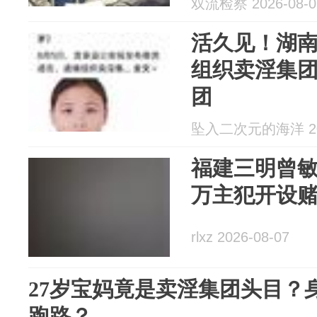
双流检察 2026-08-0
活久见！湖南
组织卖淫集
团
坠入二次元的海洋 202
福建三明曾敏
万主犯开设赌
rlxz 2026-08-07
27岁宝妈竟是卖淫集团头目？
跑路？