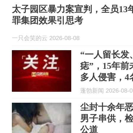
太子园区暴力案宣判，全员13
罪集团效果引思考
一只会笑的云 2026-08-08
“一人留长发
痣”，15年
多人侵害，4
承认实施强
蓬勃新闻 2026-08-0
尘封十余年
男子串供，
公道