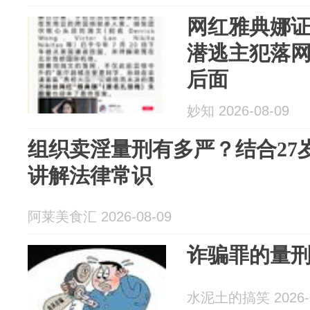
网红雅典娜
潜逃主犯落
后面
妙知 2026-08-09
组织卖淫量刑有多严？结合27
讲解法律常识
阿莱美食汇 2026-08-09
诈骗罪的量刑标
水泥土的搞笑 2026-0