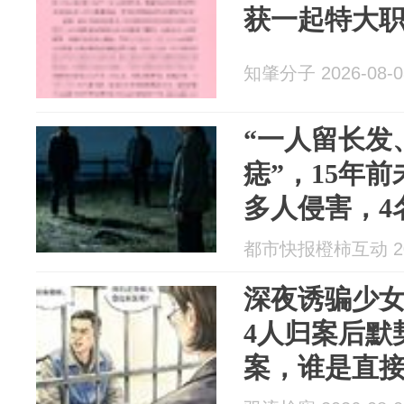
获一起特大
知肇分子 2026-08-0
“一人留长发
痣”，15年
多人侵害，4
承认实施强
都市快报橙柿互动 202
深夜诱骗少
4人归案后默
案，谁是直