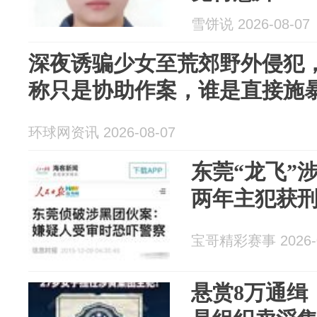
雪饼说 2026-08-07
深夜诱骗少女至荒郊野外侵犯
称只是协助作案，谁是直接施
环球网资讯 2026-08-07
东莞“龙飞”
两年主犯获刑
宝哥精彩赛事 2026-0
悬赏8万通缉