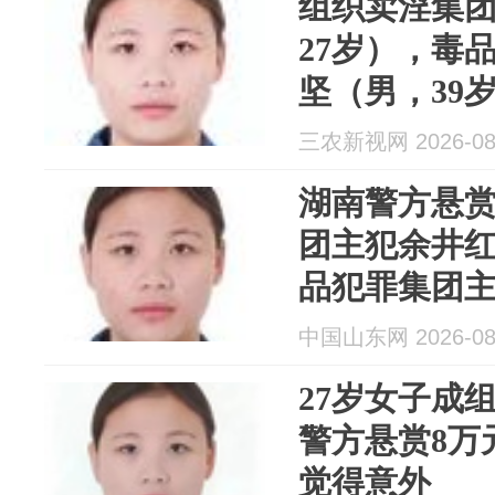
组织卖淫集
27岁），毒
坚（男，39
通缉
三农新视网 2026-08
湖南警方悬
团主犯余井红
品犯罪集团主
岁）
中国山东网 2026-08
27岁女子成
警方悬赏8万
觉得意外