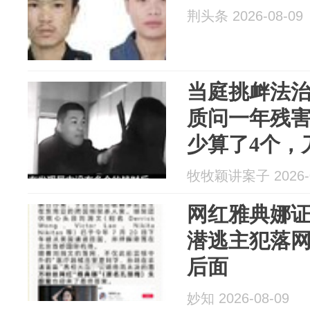
荆头条 2026-08-09
当庭挑衅法
质问一年残害
少算了4个，
道
牧牧颖讲案子 2026-0
网红雅典娜
潜逃主犯落
后面
妙知 2026-08-09