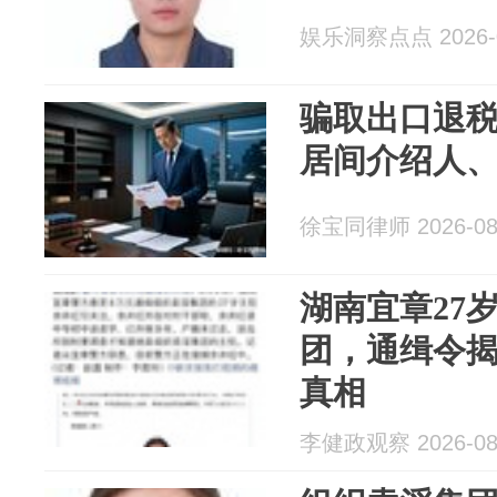
娱乐洞察点点 2026-0
骗取出口退
居间介绍人
徐宝同律师 2026-08
湖南宜章27
团，通缉令
真相
李健政观察 2026-08