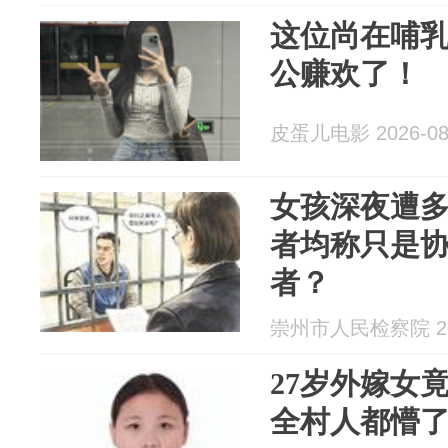
这位尚在哺
公赚欢了！
皮蛋儿电影 2026-08
女孩深夜遭多
者均称只是
者？
崇州市人民检察院 202
27岁外嫁女
全村人都懵