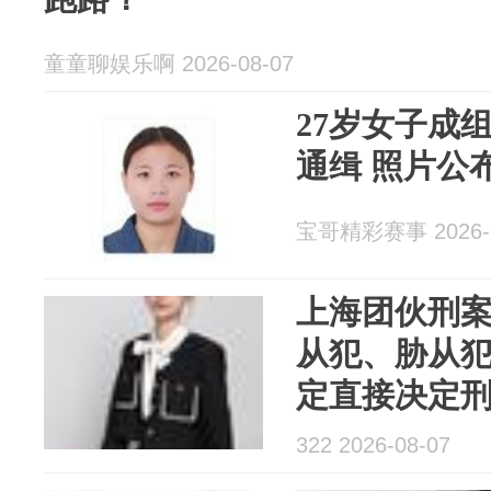
童童聊娱乐啊 2026-08-07
27岁女子成
通缉 照片公
宝哥精彩赛事 2026-0
上海团伙刑
从犯、胁从
定直接决定
匹配
322 2026-08-07