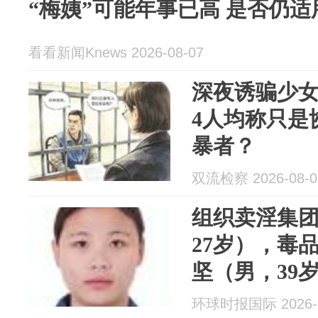
“梅姨”可能年事已高 是否仍
看看新闻Knews 2026-08-07
深夜诱骗少
4人均称只是
暴者？
双流检察 2026-08-0
组织卖淫集
27岁），毒
坚（男，39
通缉
环球时报国际 2026-0