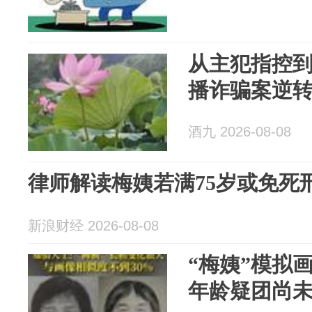
从主犯指控
播诈骗案逆
酒九 2026-08-08
律师解读梅姨若满75岁或免死
新浪财经 2026-08-08
“梅姨”模拟
年龄疑团尚