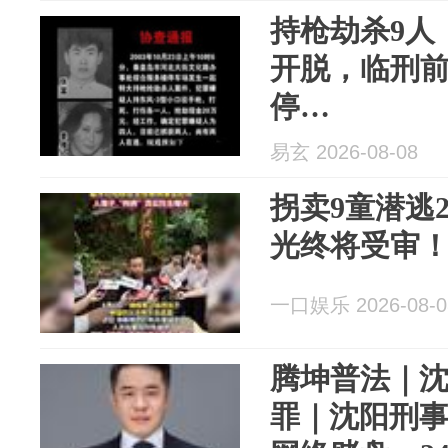
持枪劫杀9人
开脱，临刑
停…
易玄 2026-08-08
拐卖9童潜逃2
光终将受审
一口娱乐 2026-08-0
腾坤普法｜沈
罪｜沈阳刑