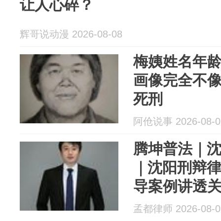
让人心碎？
辉哥说动漫 2026-08-08
梅姨姓名年
画像完全不
死刑
阿伧说事 2026-08-0
腾坤普法｜
｜沈阳刑辩
导案例讲透
孟都律师 2026-08-0