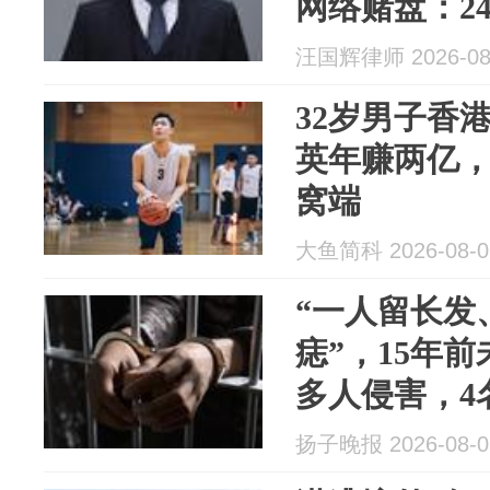
网络赌盘：24
11张判决书
汪国辉律师 2026-08
32岁男子香
英年赚两亿
窝端
大鱼简科 2026-08-0
“一人留长发
痣”，15年
多人侵害，4
承认实施强
扬子晚报 2026-08-0