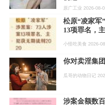
原广工业 2026-08-0
松原“凌家军
13项罪名，主
小怪吃美食 2026-08
你对卖淫集
瓜哥的动物日记 2026
涉案金额数