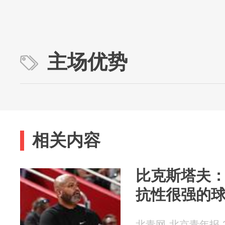
主场优势
相关内容
比克斯塔夫
抗性很强的
北青网-北京青年报 20