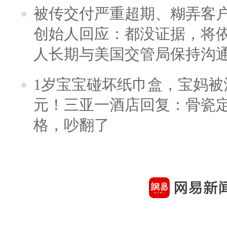
被传交付严重超期、糊弄客
创始人回应：都没证据，将依
人长期与美国交管局保持沟通
1岁宝宝碰坏纸巾盒，宝妈被酒
元！三亚一酒店回复：骨瓷
格，吵翻了