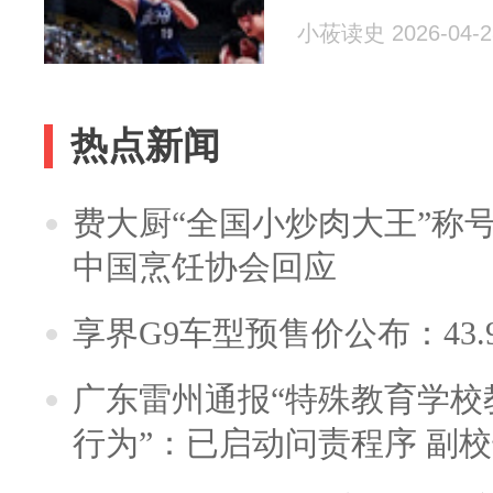
小莜读史 2026-04-2
热点新闻
费大厨“全国小炒肉大王”称
中国烹饪协会回应
享界G9车型预售价公布：43.
广东雷州通报“特殊教育学校
行为”：已启动问责程序 副