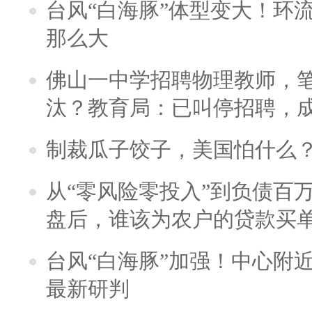
台风“白海豚”体型变大！环流
那么大
佛山一中学招聘物理教师，笔
汰？教育局：已叫停招聘，
制裁瓜子饺子，美国怕什么
从“零风险零投入”到负债百
盘后，谁该为农户的贷款买
台风“白海豚”加强！中心附近
最新研判