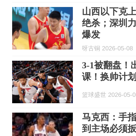
山西以下克
绝杀；深圳
爆发
呀古铜 2026-05-08
3-1被翻盘
课！换帅计
篮球盛世 2026-05-0
马克西：手指
到主场必须