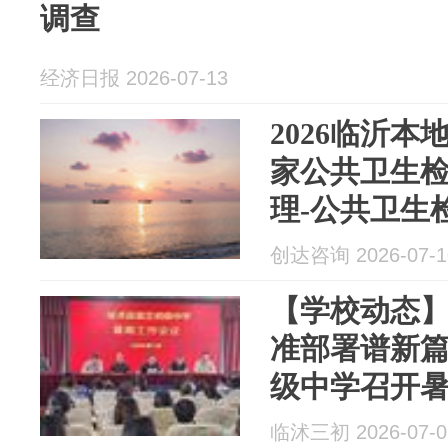
调查
经济日报 2026-07-13
2026临沂本
家公共卫生
理-公共卫生
告卫生许可
创达咨询 2026-07-1
【学校动态】
准部署谱新
级中学召开
临沭三初 2026-07-0