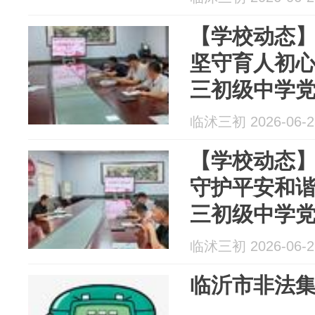
【学校动态
坚守育人初
三初级中学
教育主题党
临沭三初 2026-06-2
【学校动态
守护平安和
三初级中学
月主题党日
临沭三初 2026-06-2
临沂市非法