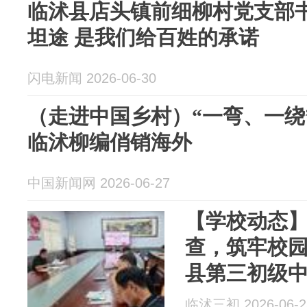
临沭县店头镇前细柳村党支部
坦途 是我们给百姓的承诺
闪电新闻 2026-06-30
（走进中国乡村）“一弯、一绕
临沭柳编俏销海外
中国新闻网 2026-06-27
【学校动态
查，筑牢校
县第三初级
隐患大排查
临沭三初 2026-06-2