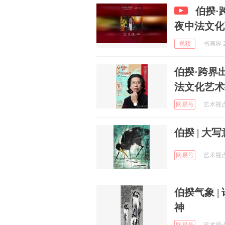
伯揆·
夜中法文化
视频
书画界 2
伯揆·跨界
法文化艺术
网易号
艺术视点 
伯揆 | 大
网易号
艺术视点 
伯揆气象 
神