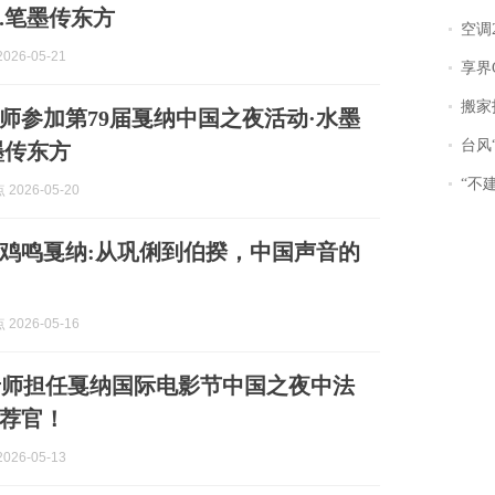
.笔墨传东方
空调
026-05-21
享界
搬家报
师参加第79届戛纳中国之夜活动·水墨
台风“
墨传东方
“不
2026-05-20
鸡鸣戛纳:从巩俐到伯揆，中国声音的
2026-05-16
老师担任戛纳国际电影节中国之夜中法
荐官！
026-05-13