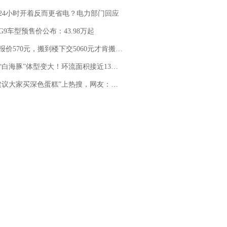
24小时开着反而更省电？电力部门回应
G9车型预售价公布：43.98万起
价570元，搬到楼下交5060元才肯搬上楼！女子傻眼了……
白海豚”体型变大！环流面积接近13个浙江那么大
建议大家买深色蛋糕”上热搜，网友：天塌了！