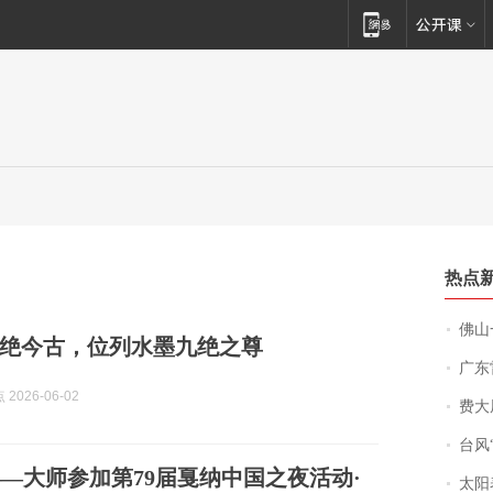
热点
佛山一中学
绝今古，位列水墨九绝之尊
广东雷州
2026-06-02
费大厨
台风“
—大师参加第79届戛纳中国之夜活动·
太阳