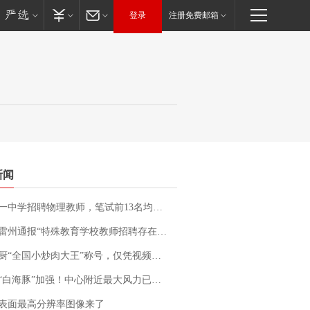
登录
注册免费邮箱
新闻
招聘物理教师，笔试前13名均遭淘汰？教育局：已叫停招聘，成立调查组全面核查
通报“特殊教育学校教师招聘存在违规行为”：已启动问责程序 副校长被停职
“全国小炒肉大王”称号，仅凭视频评出？中国烹饪协会回应
白海豚”加强！中心附近最大风力已达15级 最新研判
表面最高分辨率图像来了