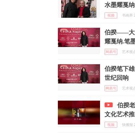
水墨耀戛纳
视频
书画界 2
伯揆——大
耀戛纳.笔
网易号
艺术视点 
伯揆笔下雄
世纪回响
网易号
艺术视点 
伯揆
文化艺术推
视频
快播报 2