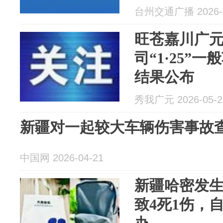
证30日
台州交通广播 2026-0
旺苍嘉川广
司“1·25”
结果公布
秀我广元 2026-05-2
新疆对一起较大车辆伤害事故
中国网 2026-04-21
新疆哈密发
致4死1伤，